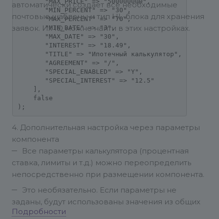
       "MAX_PRICE" => "500000000",

автоматически создает все необходимые
       "MIN_PERCENT" => "30",

почтовые шаблоны и тип HL-блока для хранения
       "MAX_PERCENT" => "70",

       "MIN_DATE" => "3",

заявок. Их ID можно найти в этих настройках.
       "MAX_DATE" => "30",

       "INTEREST" => "18.49",

       "TITLE" => "Ипотечный калькулятор",

       "AGREEMENT" => "/",

       "SPECIAL_ENABLED" => "Y",

       "SPECIAL_INTEREST" => "12.5"

    ],

    false

4. Дополнительная настройка через параметры
компонента
Все параметры калькулятора (процентная
ставка, лимиты и т.д.) можно переопределить
непосредственно при размещении компонента.
Это необязательно. Если параметры не
заданы, будут использованы значения из общих
Подробности
настроек модуля.