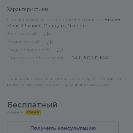
Это удобно, если вам нужно разместить
Характеристики
несколько калькуляторов с разными условиями
Совместимость с редакцией Битрикс
—
Бизнес,
на одном сайте (например, для разных
Малый бизнес, Стандарт, Эксперт
объектов).
Адаптивный
—
Да
Композитный
—
Да
Поддержка php8
—
Да
Последние обновления
—
24.11.2025 12:16:41
Цена действительна только для интернет-магазина и
может отличаться от цен в розничных магазинах
Бесплатный
4 999 ₽
1 249 ₽
Получить консультацию