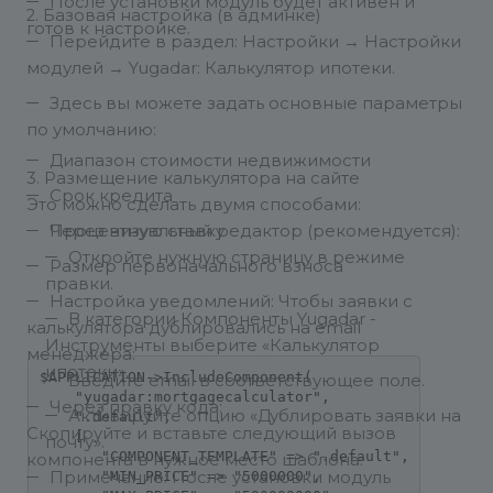
После установки модуль будет активен и
2. Базовая настройка (в админке)
готов к настройке.
Перейдите в раздел: Настройки → Настройки
модулей → Yugadar: Калькулятор ипотеки.
Здесь вы можете задать основные параметры
по умолчанию:
Диапазон стоимости недвижимости
3. Размещение калькулятора на сайте
Срок кредита
Это можно сделать двумя способами:
Процентную ставку
Через визуальный редактор (рекомендуется):
Откройте нужную страницу в режиме
Размер первоначального взноса
правки.
Настройка уведомлений: Чтобы заявки с
В категории Компоненты Yugadar -
калькулятора дублировались на email
Инструменты выберите «Калькулятор
менеджера:
ипотеки».
$APPLICATION->IncludeComponent(

Введите email в соответствующее поле.
    "yugadar:mortgagecalculator",

Через правку кода:
Активируйте опцию «Дублировать заявки на
    ".default", 

Скопируйте и вставьте следующий вызов
    [

почту».
       "COMPONENT_TEMPLATE" => ".default",

компонента в нужное место шаблона:
       "MIN_PRICE" => "5000000",

Примечание: После установки модуль