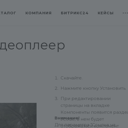
АТАЛОГ
КОМПАНИЯ
БИТРИКС24
КЕЙСЫ
деоплеер
Скачайте.
Нажмите кнопку Установить.
При редактировании
страницы на вкладке
Компоненты появится разде
Внимание!
JCode, в нем будет
Для параметра "Ссылка на
отображаться компонент