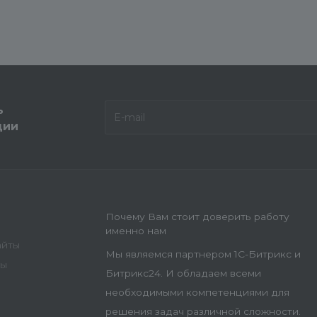
ь
ции
Почему Вам стоит доверить работу
именно нам
айты
Мы являемся партнером 1С-Битрикс и
ны
Битрикс24. И обладаем всеми
необходимыми компетенциями для
решения задач различной сложности.