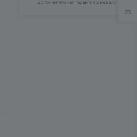
дополнительная гарантия 2 недели
ть
,
be
.