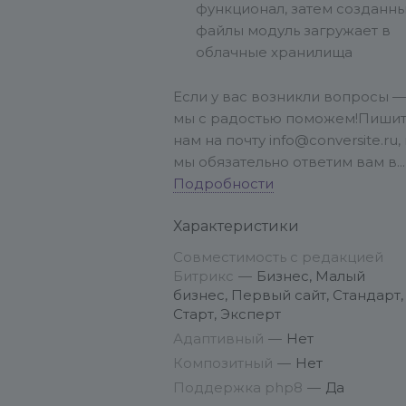
функционал, затем созданн
файлы модуль загружает в
облачные хранилища
Если у вас возникли вопросы —
мы с радостью поможем!
Пиши
нам на почту info@conversite.ru,
мы обязательно ответим вам в
ближайшее время.
Подробности
Мы на связи
будние дни с 9:00 до 17:00 (по
Характеристики
Москве), и стараемся отвечать
максимально быстро.
В
Совместимость с редакцией
праздники отдыхаем — чтобы
Битрикс
—
Бизнес, Малый
возвращаться с новыми силами
бизнес, Первый сайт, Стандарт,
идеями для развития модуля =)
Старт, Эксперт
Адаптивный
—
Нет
Композитный
—
Нет
Поддержка php8
—
Да