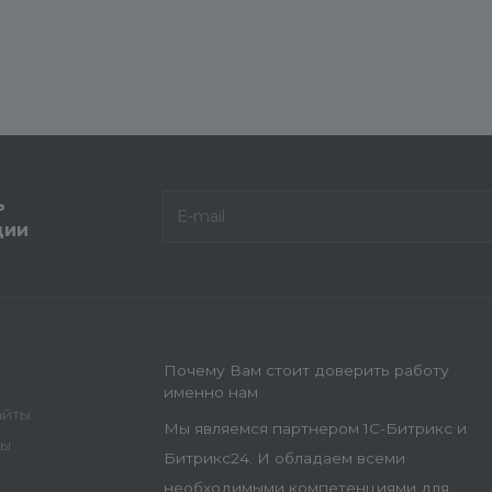
ь
ции
Почему Вам стоит доверить работу
именно нам
айты
Мы являемся партнером 1С-Битрикс и
ны
Битрикс24. И обладаем всеми
необходимыми компетенциями для