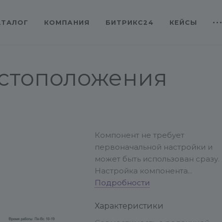
АТАЛОГ
КОМПАНИЯ
БИТРИКС24
КЕЙСЫ
стоположения
Компонент не требует
первоначальной настройки и
может быть использован сразу.
Настройка компонента
позволяет скрыть отображение
Подробности
страны или города. По
Характеристики
умолчанию выводится только
город. По всем вопросам и