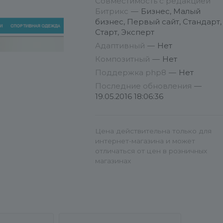
Совместимость с редакцией
пожеланиям, пишите
Битрикс
—
Бизнес, Малый
info@conversite.ru
бизнес, Первый сайт, Стандарт,
Старт, Эксперт
Адаптивный
—
Нет
Композитный
—
Нет
Поддержка php8
—
Нет
Последние обновления
—
19.05.2016 18:06:36
Цена действительна только для
интернет-магазина и может
отличаться от цен в розничных
магазинах