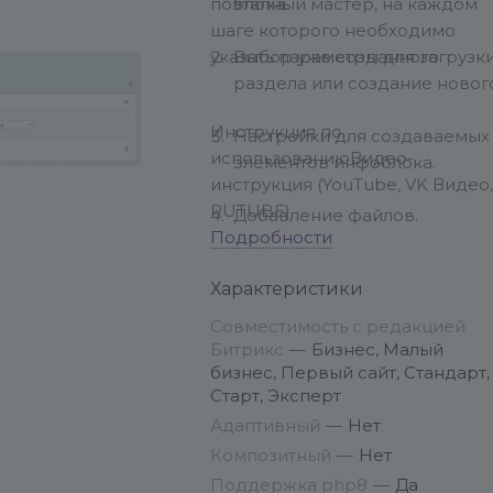
поэтапный мастер, на каждом
блока.
шаге которого необходимо
указать параметры для загрузки
Выбор уже созданного
раздела или создание новог
Инструкция по
Настройки для создаваемых
использованию
Видео-
элементов инфоблока.
инструкция (YouTube, VK Видео,
RUTUBE)
Добавление файлов.
Подробности
Добавление элементов с
Характеристики
файлами.
Совместимость с редакцией
Битрикс
—
Бизнес, Малый
бизнес, Первый сайт, Стандарт,
Старт, Эксперт
Адаптивный
—
Нет
Композитный
—
Нет
Поддержка php8
—
Да