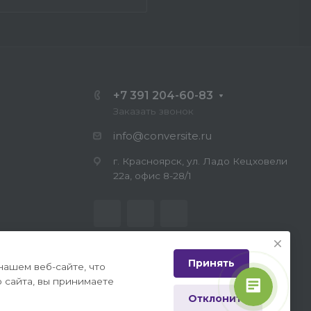
+7 391 204-60-83
Заказать звонок
info@conversite.ru
г. Красноярск, ул. Ладо Кецховели
22а, офис 8-28/1
Поляков Павел
Принять
Добрый день, могу я
нашем веб-сайте, что
проконсультировать Вас по
 сайта, вы принимаете
услугам?
Отклонить
иальности
|
Публичная оферта