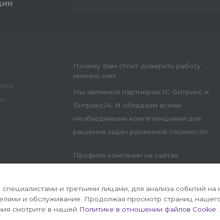
ции
Почему Вам стоит доверить работу
именно нам
айты
Мы являемся партнером 1С-Битрикс и
ны
Битрикс24. И обладаем всеми
необходимыми компетенциями для
решения задач различной сложности.
Профиль компании на сайтах:
специалистами и третьими лицами, для анализа событий на 
телями и обслуживание. Продолжая просмотр страниц нашего
ния смотрите в нашей
Политике в отношении файлов Cookie
.
на 1С-Битрикс
Политика конфиденц