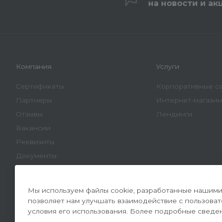
на новости и ак
Компания
Услуги
Сертификаты
Корпоративные с
Партнеры
Интернет-магази
Отзывы
Лендинги
Вакансии
Реквизиты
Документы
Мы используем файлы cookie, разработанные нашими 
позволяет нам улучшать взаимодействие с пользова
условия его использования. Более подробные сведе
© 2026 Конверсайт - Разработка и продвижение сайтов 