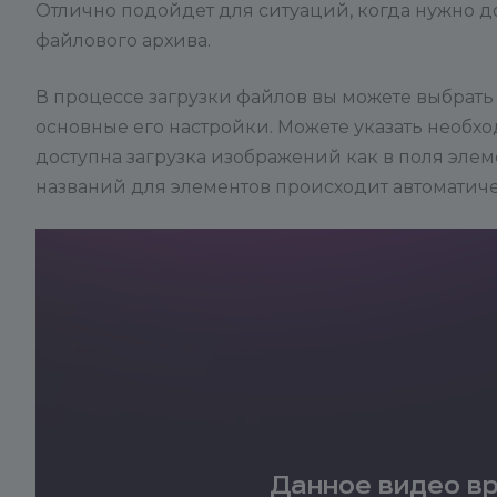
Отлично подойдет для ситуаций, когда нужно 
файлового архива.
В процессе загрузки файлов вы можете выбрать 
основные его настройки. Можете указать необх
доступна загрузка изображений как в поля элеме
названий для элементов происходит автоматиче