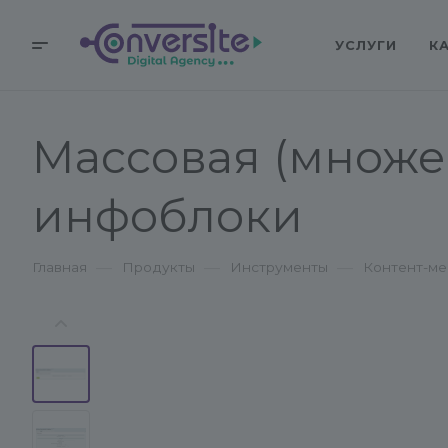
УСЛУГИ
К
Массовая (множе
инфоблоки
—
—
—
Главная
Продукты
Инструменты
Контент-м