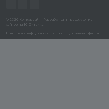
© 2026 Конверсайт - Разработка и продвижение
сайтов на 1С-Битрикс
Политика конфиденциальности
|
Публичная оферта