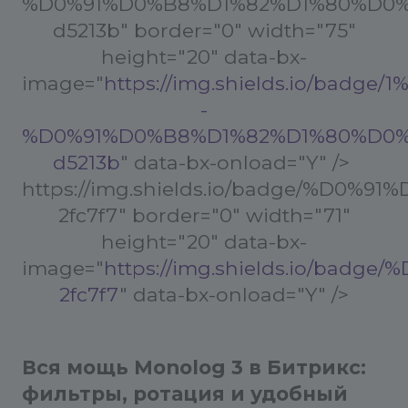
%D0%91%D0%B8%D1%82%D1%80%D0%
d5213b" border="0" width="75"
height="20" data-bx-
image="
https://img.shields.io/badge/
-
%D0%91%D0%B8%D1%82%D1%80%D0%
d5213b
" data-bx-onload="Y" />
https://img.shields.io/badge/%D
2fc7f7" border="0" width="71"
height="20" data-bx-
image="
https://img.shields.io/ba
2fc7f7
" data-bx-onload="Y" />
Вся мощь Monolog 3 в Битрикс:
фильтры, ротация и удобный