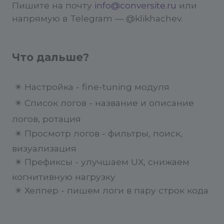
Пишите на почту
info@conversite.ru
или
напрямую в Telegram —
@klikhachev
.
Что дальше?
✴️
Настройка
- fine-tuning модуля
✴️
Список логов
- название и описание
логов, ротация
✴️
Просмотр логов
-
фильтры, поиск,
визуализация
✴️
Префиксы
-
улучшаем UX, снижаем
когнитивную нагрузку
✴️
Хелпер
- пишем логи в пару строк кода