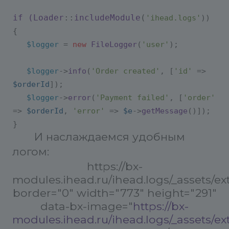
if (Loader
::
includeModule
(
'ihead.logs'
))
{
$logger
=
new
FileLogger
(
'user'
);
$logger
->
info
(
'Order created'
, [
'id'
=>
$orderId
]);
$logger
->
error
(
'Payment failed'
, [
'order'
=>
$orderId
,
'error'
=>
$e
->
getMessage
()]);
}
И наслаждаемся удобным
логом:
https://bx-
modules.ihead.ru/ihead.logs/_assets/e
border="0" width="773" height="291"
data-bx-image="
https://bx-
modules.ihead.ru/ihead.logs/_assets/e