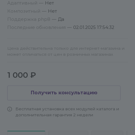
Адаптивный
—
Нет
Композитный
—
Нет
Заполните необходимые данные для
Поддержка php8
генерации ценников.
—
Да
Последние обновления
—
02.01.2025 17:54:32
Сохраните профиль для дальнейшего
использования.
Цена действительна только для интернет-магазина и
может отличаться от цен в розничных магазинах
Логирование ошибок:
Если по какой-то причине ценник не
сгенерировался:
1 000 ₽
Перейдите в пункт меню Общие настройки.
Получить консультацию
Включите логирование ошибок в Журнал
событий.
Бесплатная установка всех модулей каталога и
дополнительная гарантия 2 недели
Особенности работы с инфоблоками:
Выбор элементов для генерации