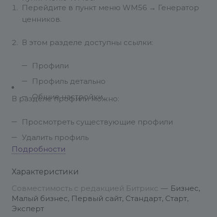
Перейдите в пункт меню WM56 → Генератор
ценников.
В этом разделе доступны ссылки:
Профили
Профиль детально
Общие настройки
В разделе профили можно:
Просмотреть существующие профили
Удалить профиль
Подробности
Перейти к детальной странице профиля
Создать новый профиль
Характеристики
Совместимость с редакцией Битрикс
—
Бизнес,
Создать профиль:
Малый бизнес, Первый сайт, Стандарт, Старт,
Перейдите в пункт меню Генератор ценников
Эксперт
→ Профиль детально.