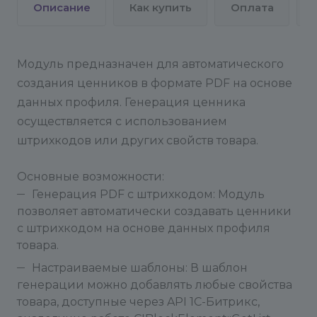
осуществляется через массовые действия в
Описание
Как купить
Оплата
списке элементов инфоблока.
В списке элементов инфоблока отсутствует
поддержка выбора "Для всех".
Модуль предназначен для автоматического
При выборе категории в выборку попадут все
создания ценников в формате PDF на основе
товары данной и дочерних категорий.
данных профиля. Генерация ценника
После генерации ценников, они сохранятся в
осуществляется с использованием
поле указанное в профиле в поле "Поле файл
штрихкодов или других свойств товара.
для ценника".
Основные возможности:
Поддержка осуществляется по почте:
Генерация PDF с штрихкодом: Модуль
info@conversite.ru
позволяет автоматически создавать ценники
Либо на сайте через форму "Обсудить проект":
с штрихкодом на основе данных профиля
https://wm56.ru/
товара.
Рабочие дни: ПН - ПТ с 9 до 17 по Москве
Настраиваемые шаблоны: В шаблон
генерации можно добавлять любые свойства
товара, доступные через API 1C-Битрикс,