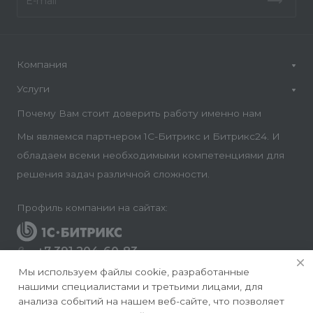
Компания
Услуги
Почему Вам стоит доверить работу именно нам
Мы являемся партнером 1С-Битрикс и Битрикс24. И
обладаем всеми необходимыми компетенциями для
решения задач различной сложности.
Профиль компании на сайтах:
+7 391 204-60-83
Заказать звонок
Мы используем файлы cookie, разработанные
нашими специалистами и третьими лицами, для
info@conversite.ru
анализа событий на нашем веб-сайте, что позволяет