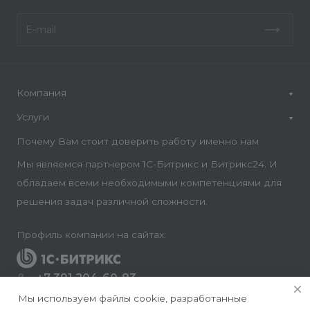
Компания
Услуги
Почему Вам стоит доверить работу именно нам
Мы являемся партнером 1С-Битрикс и Битрикс24. И
обладаем всеми необходимыми компетенциями для
решения задач различной сложности.
Профиль компании на сайтах:
+7 391 204-60-83
Заказать звонок
Мы используем файлы cookie, разработанные