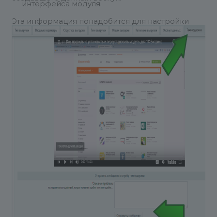
интерфейса модуля.
Эта информация понадобится для настройки
экспорта на текущий сайт данных с другого
сайта на базе 1С-Битрикс.
Для проверки корректности установки модуля,
введите в адресной строке браузера данный
адрес (подставив ваши данные):
https://АДРЕС_САЙТА/rest/ID_ПОЛЬЗОВАТЕЛЯ/
КОД_ВЕБХУКА/profile/
Пример:
https://www.site.ru/rest/1/ne3minkoKh45l/profile/
Режим работы техподдержки веб-студии
АКРИТ
Понедельник-пятница с10:00 — 17:00 по
московскому времени.
Выходные дни: суббота и воскресение,
праздничные дни.
Время реакции на обращение