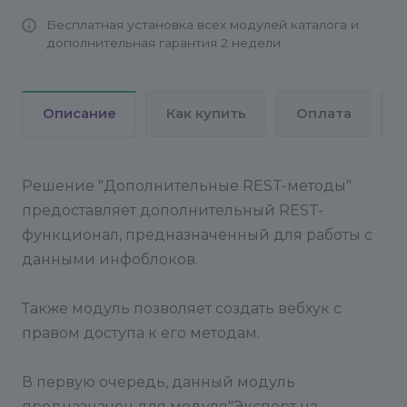
законодательством РФ, так как это не товар
Бесплатная установка всех модулей каталога и
или услуга, а право пользования.
дополнительная гарантия 2 недели
Настройка сервера клиента и устранение
ошибок стандартных тестов системы 1С-
Описание
Как купить
Оплата
Битрикс проводятся на платной основе.
Внимательно читайте предупреждения,
появляющиеся перед установкой модуля.
Тесты сайта должны проходить без ошибок.
Решение "Дополнительные REST-методы"
предоставляет дополнительный REST-
Для работы решения с соцсетями минимально
функционал, предназначенный для работы с
необходимая версия PHP – 5.4 желательно 5.6.
данными инфоблоков.
Ряд порталов предъявляют требования к
Также модуль позволяет создать вебхук с
фотографиям на текущий момент
правом доступа к его методам.
рекомендуемое разрешение 2160х3840 UHD
(4K) поэтому учитывайте этот фактор при
экспорте данных.
В первую очередь, данный модуль
предназначен для модуля"Экспорт на