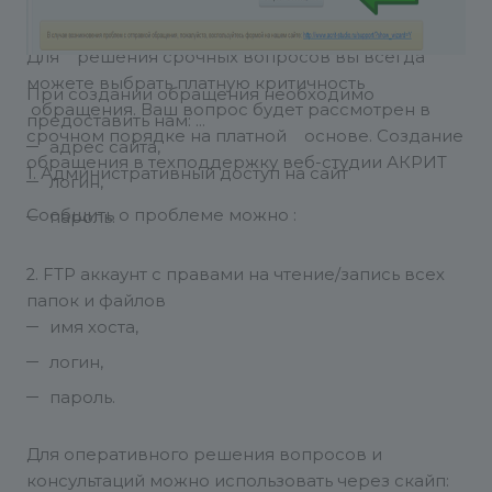
– 8 часов.
Гарантированный бесплатный SLA мы
заявляем в течение 5 рабочих дней.
Для решения срочных вопросов вы всегда
можете выбрать платную критичность
При создании обращения необходимо
обращения. Ваш вопрос будет рассмотрен в
предоставить нам:
срочном порядке на платной основе.
Создание
адрес сайта,
обращения в техподдержку веб-студии АКРИТ
1. Административный доступ на сайт
логин,
Сообщить о проблеме можно :
пароль.
2. FTP аккаунт с правами на чтение/запись всех
папок и файлов
имя хоста,
логин,
пароль.
Для оперативного решения вопросов и
консультаций можно использовать через скайп: