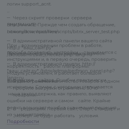
логин support_acrit.
Через скрипт проверки сервера
ВНИМАНИЕ! Прежде чем создать обращение,
http://www.1c-
пожалуйста, прочтите
bitrix.ru/download/files/scripts/bitrix_server_test.php
В административной панели вашего сайта
При возникновении проблем в работе,
http:// *ваш_сайт.ру*
просьба проверить настройки, ознакомится с
Проверки не должны показывать ошибок.
/bitrix/admin/site_checker.php?lang=ru
инструкциями и, в первую очередь, проверить
В административной панели http://
корректность работы платформы.
*ваш_сайт.ру* /bitrix/admin/perfmon_panel.php?
Модуль установлен, и работает большом
lang=ru
количестве сайтов. Ошибки практически
Важные ограничения!
В Демо-режиме количество товаров в одном
исключены. Случаи, с которыми сталкивается
профиле выгрузки ограничено 50-ю
наша техподдержка, как правило, выявляют
товарами.
ошибки на сервере и самом сайте. Крайне
редко возникает ошибка скачивания решения
В редакциях Первый сайт, Старт, Стандарт и
из маркетплейса.
Эксперт не будут работать условия.
Подробности
Функционал условий требует наличия модуля