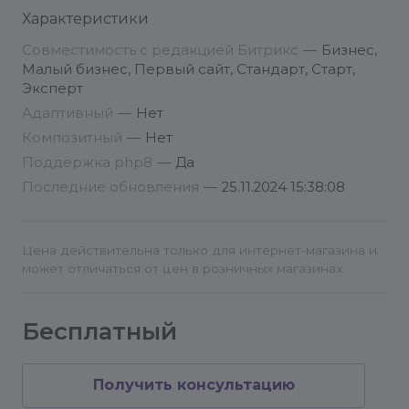
Торговый каталог, которого в этих
Характеристики
Хостинг должен соответствовать минимальным
редакциях нет.
техническим требованиям системы 1С-Битрикс.
Совместимость с редакцией Битрикс
—
Бизнес,
Проверить соответствие можно
Гарантирована совместимость только на
Малый бизнес, Первый сайт, Стандарт, Старт,
Эксперт
актуальных версиях обновлений Битрикс
Управление сайтом. Теоретически модуль
Адаптивный
—
Нет
должен работать на версиях Битрикса
Композитный
—
Нет
начиная с версии 14.0.8, но учитывая
Поддержка php8
—
Да
тестировать решение на всех предыдущих
Последние обновления
—
25.11.2024 15:38:08
версиях не целесообразно, мы
поддерживаем полную совместимость
только на стабильных версиях продуктов.
Цена действительна только для интернет-магазина и
может отличаться от цен в розничных магазинах
При отсутствии предоставления доступа к
сайту бесплатная техподдержка не
Бесплатный
оказывается.
Возврат денежных средств за
Получить консультацию
приобретенные решения не предусмотрен