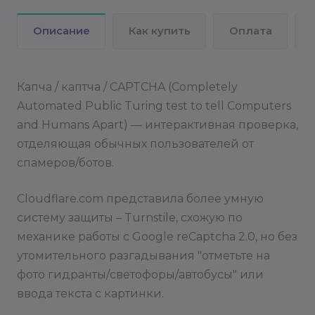
Техническая поддержка не предусмотрена, так
Описание
Как купить
Оплата
как модуль бесплатный и ещё в бете. О багах
просьба сообщать на info@conversite.ru.
Капча / каптча / CAPTCHA (Completely
Automated Public Turing test to tell Computers
and Humans Apart) — интерактивная проверка,
отделяющая обычных пользователей от
спамеров/ботов.
Cloudflare.com представила более умную
систему защиты – Turnstile, схожую по
механике работы с Google reCaptcha 2.0, но без
утомительного разгадывания "отметьте на
фото гидранты/светофоры/автобусы" или
ввода текста с картинки.