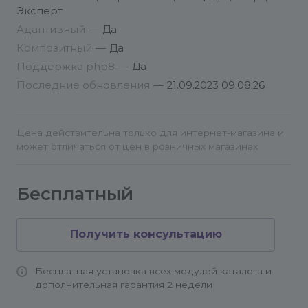
Эксперт
Вопрос:
Виджет капчи чуть больше/меньше чем
Адаптивный
—
Да
я ожидаю, можно ли поменять?
Композитный
—
Да
Ответ:
Да, можно поменять через стили. У
Поддержка php8
—
Да
контейнера с капчей есть css-класс "cf-turnstile".
Последние обновления
—
21.09.2023 09:08:26
Мы обычно меняем масштаб виджета через
transform: scale(), и через transform: translate()
двигаем если нужно. Плюс padding / margin в
Цена действительна только для интернет-магазина и
зависимости от индивидуальных особенностей
может отличаться от цен в розничных магазинах
сайта.
Бесплатный
Вопрос:
Капча не отображается в модальном
окне Fancybox, как поправить?
Ответ:
Пока никак, Fancybox странным образом
Получить консультацию
меняет контент элемента с Turnstile. Баг
отправлен разработчикам, ожидаем доработки
Бесплатная установка всех модулей каталога и
со стороны Cloudflare.
дополнительная гарантия 2 недели
———