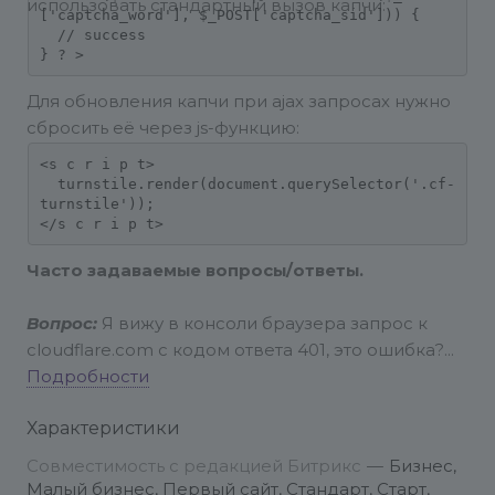
использовать стандартный вызов капчи:
['captcha_word'], $_POST['captcha_sid'])) {

  // success

} ? >
Для обновления капчи при ajax запросах нужно
сбросить её через js-функцию:
<s c r i p t>

  turnstile.render(document.querySelector('.cf-
turnstile'));

</s c r i p t>
Часто задаваемые вопросы/ответы.
Вопрос:
Я вижу в консоли браузера запрос к
cloudflare.com с кодом ответа 401, это ошибка?
Ответ:
Подробности
Нет, это можно игнорировать. Там идёт
запрос особого токена (iOS/macOS в Safari) и если
Характеристики
его нет, то проверка идёт другим путём.
https://developers.cloudflare.com/turnstile/frequently-
Совместимость с редакцией Битрикс
—
Бизнес,
asked-questions/#i-am-seeing-a-401-error-in-y...
Малый бизнес, Первый сайт, Стандарт, Старт,