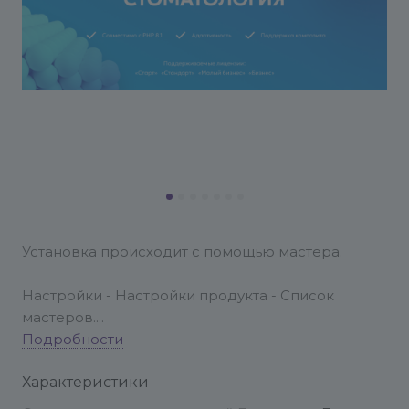
Установка происходит с помощью мастера.
Настройки - Настройки продукта - Список
мастеров.
Подробности
В настройках модуля устанавливаются ключи
Характеристики
капчи, ссылки на соц. сети, баннер для шапки
сайта и другое
Мы рады ответить на возникшие