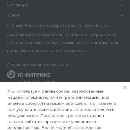
Компания
Услуги
Почему Вам стоит доверить работу именно нам
Мы являемся партнером 1С-Битрикс и Битрикс24. И
обладаем всеми необходимыми компетенциями для
решения задач различной сложности.
Профиль компании на сайтах:
+7 391 204-60-83
Заказать звонок
Мы используем файлы cookie, разработанные
нашими специалистами и третьими лицами, для
info@conversite.ru
анализа событий на нашем веб-сайте, что позволяет
нам улучшать взаимодействие с пользователями и
г. Красноярск, ул. Ладо Кецховели 22а, офис 8-28/1
обслуживание. Продолжая просмотр страниц
нашего сайта, вы принимаете условия его
использования. Более подробные сведения