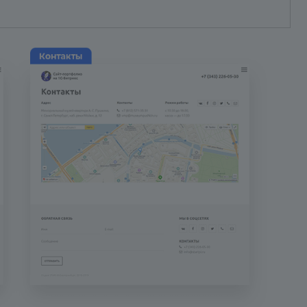
т пункт и завершить установку в любой другой момент
овленные решения» (2).
ке соответствующего решения и нажмите на «Установит