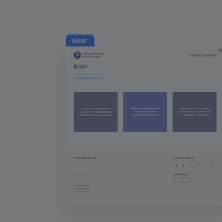
Вы также можете пропустить это
раздел «Marketplace (1) - Устан
Кликните на иконку меню в стро
выпавшем списке.