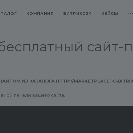
АТАЛОГ
КОМПАНИЯ
БИТРИКС24
КЕЙСЫ
- бесплатный сайт-
HANTOM ИЗ КАТАЛОГА
HTTP://MARKETPLACE.1C-BITRI
ивной панели вашего сайта.
 сайте http://marketplace.1c-bitrix.ru/solutions/star.pha