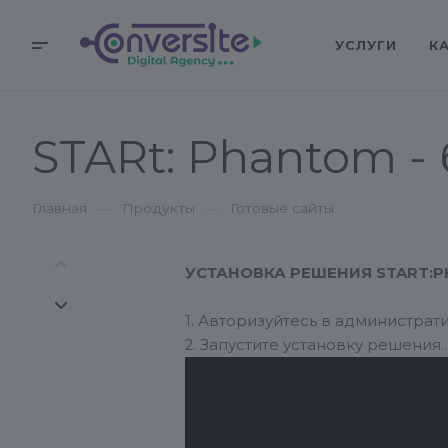
УСЛУГИ
К
STARt: Phantom 
—
—
Главная
Продукты
Готовые сайты
УСТАНОВКА РЕШЕНИЯ START:P
1. Авторизуйтесь в администрат
2. Запустите установку решения.
Способ 1
. На странице решения на
нажмите кнопку «Установить».