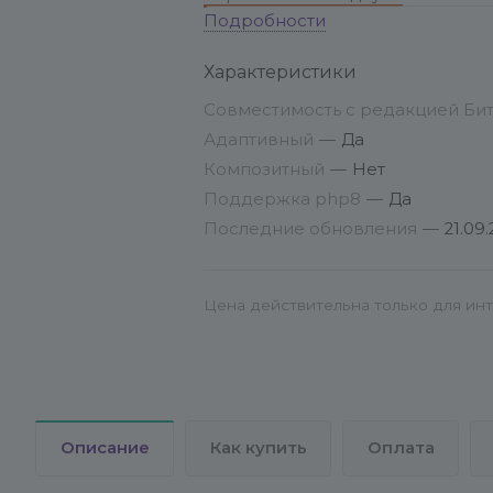
Подробности
Характеристики
Совместимость с редакцией Би
Адаптивный
—
Да
Композитный
—
Нет
Поддержка php8
—
Да
Последние обновления
—
21.09.
Способ 2
. Непосредственно в ад
Каталог решений» (3) найдите ну
Цена действительна только для инт
Описание
Как купить
Оплата