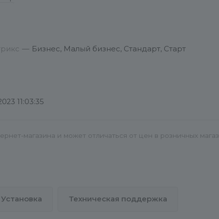
трикс
—
Бизнес, Малый бизнес, Стандарт, Старт
2023 11:03:35
министративной панели сайта (1) в разделе «Marketplac
жное решение (4) и нажмите «Установить» (5).
ернет-магазина и может отличаться от цен в розничных мага
Установка
Техническая поддержка