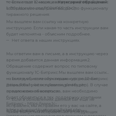
течении еще 12 месяцев.
Есть ответ в наших инструкциях (https://citrus-
Категории обращений:
1. Обращение содержит вопрос по функционалу
soft.ru/docs/course/?COURSE_ID=2).
тиражного решения:
Мы вышлем вам ссылку на конкретную
инструкцию. Если какая-то часть инструкции вам
будет непонятна - объясним подробнее.
Нет ответа в наших инструкциях.
Мы ответим вам в письме, а в инструкцию через
время добавится данная информация.
2.
Обращение содержит вопрос по типовому
функционалу 1С-Битрикс:
Мы вышлем вам ссылку
на инструкцию из обучающих курсов 1С-Битрикс
Если в обновлениях тиражного решения
(https://dev.1c-bitrix.ru/learning/index.php).
данный баг уже исправлен, вам будет
В случае
возникновения вопросов, вам необходимо
предложено обновиться.
будет обратиться в тех. поддержку компании
Если в обновлениях данный баг еще не
Битрикс - https://www.1c-
исправлен, мы исправим его у вас на сайте, а
bitrix.ru/support/customers/ticket.php
4. Обращения, требующие платной тех.
также выпустим исправление в следующих