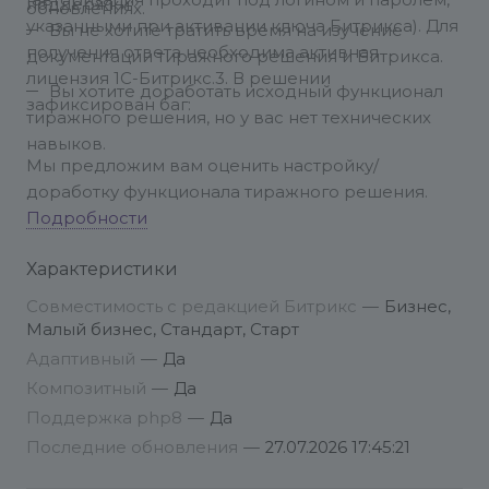
(авторизация проходит под логином и паролем,
поддержки:
обновлениях.
указанными при активации ключа Битрикса). Для
Вы не хотите тратить время на изучение
получения ответа необходима активная
документации тиражного решения и Битрикса.
лицензия 1С-Битрикс.
3. В решении
Вы хотите доработать исходный функционал
зафиксирован баг:
тиражного решения, но у вас нет технических
навыков.
Мы предложим вам оценить настройку/
доработку функционала тиражного решения.
Подробности
Характеристики
Совместимость с редакцией Битрикс
—
Бизнес,
Малый бизнес, Стандарт, Старт
Адаптивный
—
Да
Композитный
—
Да
Поддержка php8
—
Да
Последние обновления
—
27.07.2026 17:45:21