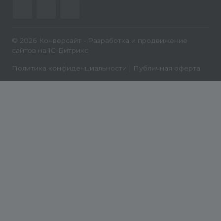
© 2026 Конверсайт - Разработка и продвижение
сайтов на 1С-Битрикс
Политика конфиденциальности
|
Публичная оферта