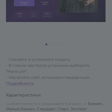
- Скачайте и установите модуль;
- В списке мастеров установки выберите
"Manicure";
- Настройте сайт, используя стандартный
пошаговый мастер;
Подробности
- Перейдите на сайт и исправьте контент на свой
Характеристики
в режиме правки или в административном
интерфейсе
Совместимость с редакцией Битрикс
—
Бизнес,
Малый бизнес, Стандарт, Старт, Эксперт