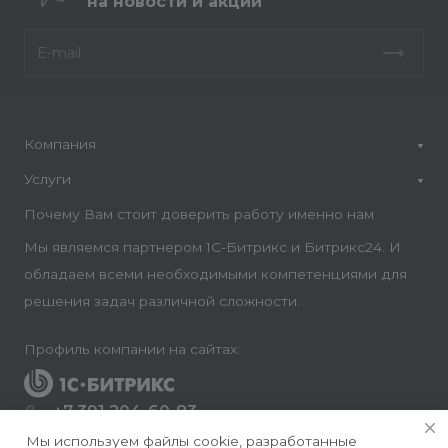
на новости и акции
Компания
Услуги
Почему Вам стоит доверить работу именно нам
Мы являемся партнером 1С-Битрикс и Битрикс24. И
обладаем всеми необходимыми компетенциями для
решения задач различной сложности.
Профиль компании на сайтах:
+7 391 204-60-83
Заказать звонок
Мы используем файлы cookie, разработанные