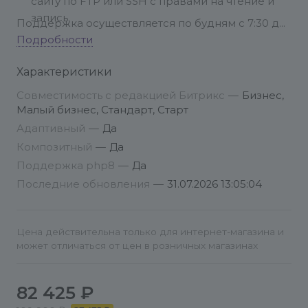
сайту по FTP или SSH с правами на чтение и
запись.
Поддержка осуществляется по будням с 7:30 до
16:00 по московскому времени. Скорость ответа
Подробности
Четкое описание проблемы и алгоритм
зависит от загруженности команды и сложности
действий для ее воспроизведения.
Характеристики
вопроса, но в среднем составляет 2-3 рабочих
Снимки экрана или видеозапись
дня.
Ваш вопрос требует детального изучения?
Совместимость с редакцией Битрикс
—
Бизнес,
подтверждения ошибки.
Переведем общение в привычный формат — по
Малый бизнес, Стандарт, Старт
Обзор программ для создания скриншотов и
электронной почте через тикеты. Вся
Адаптивный
—
Да
скринкастов
информация и история общения будут в одном
Композитный
—
Да
месте.
Поддержка php8
—
Да
Последние обновления
—
31.07.2026 13:05:04
Цена действительна только для интернет-магазина и
может отличаться от цен в розничных магазинах
82 425 ₽