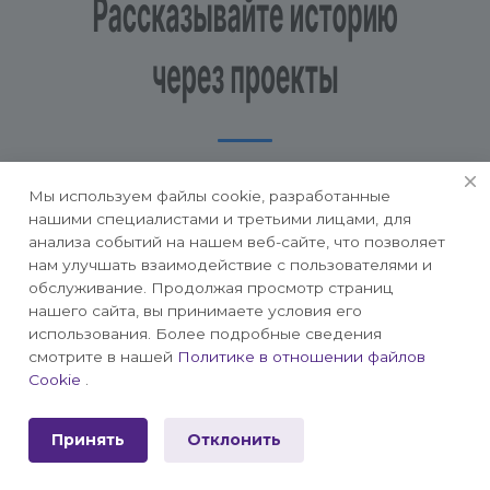
Мы используем файлы cookie, разработанные
нашими специалистами и третьими лицами, для
Ничто не покажет компетенции компании
анализа событий на нашем веб-сайте, что позволяет
лучше, чем выполненные проекты.
нам улучшать взаимодействие с пользователями и
Расскажите, какая задача стояла перед
обслуживание. Продолжая просмотр страниц
нашего сайта, вы принимаете условия его
командой. Продемонстрируйте этапы работ в
использования. Более подробные сведения
фотогалерее. Прикрепите благодарственные
смотрите в нашей
Политике в отношении файлов
письма и отзывы, чтобы повысить лояльность
Cookie
.
пользователей.
Принять
Отклонить