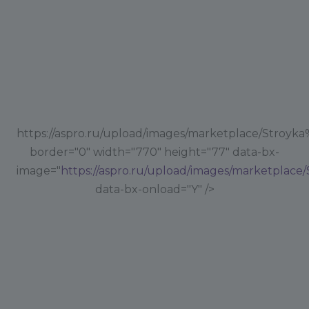
https://aspro.ru/upload/images/marketplace/Stroyk
border="0" width="770" height="77" data-bx-
image="
https://aspro.ru/upload/images/marketplac
data-bx-onload="Y" />