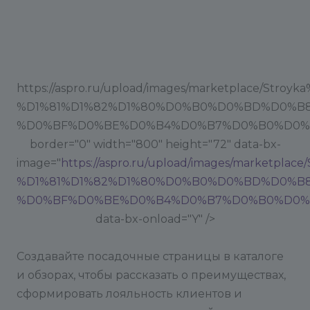
https://aspro.ru/upload/images/marketplac
%D1%81%D1%82%D1%80%D0%B0%D0%BD%D0%B8
%D0%BF%D0%BE%D0%B4%D0%B7%D0%B0%D0%
border="0" width="800" height="72" data-bx-
image="
https://aspro.ru/upload/images/mark
%D1%81%D1%82%D1%80%D0%B0%D0%BD%D0%B8
%D0%BF%D0%BE%D0%B4%D0%B7%D0%B0%D0%
data-bx-onload="Y" />
Создавайте посадочные страницы в каталоге
и обзорах, чтобы рассказать о преимуществах,
сформировать лояльность клиентов и