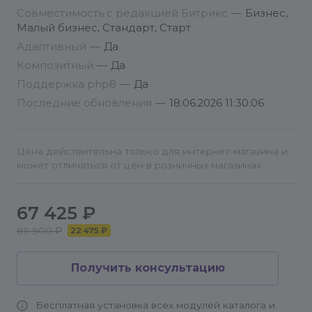
предоставьте следующие данные:
Четкое описание проблемы и алгоритм
Совместимость с редакцией Битрикс
—
Бизнес,
действий для ее воспроизведения.
Малый бизнес, Стандарт, Старт
Адаптивный
—
Да
Снимки экрана или видеозапись
Композитный
—
Да
подтверждения ошибки.
Поддержка php8
—
Да
Обзор программ для создания скриншотов и
Последние обновления
—
18.06.2026 11:30:06
скринкастов
Цена действительна только для интернет-магазина и
может отличаться от цен в розничных магазинах
67 425 ₽
89 900 ₽
22 475 ₽
Получить консультацию
Бесплатная установка всех модулей каталога и