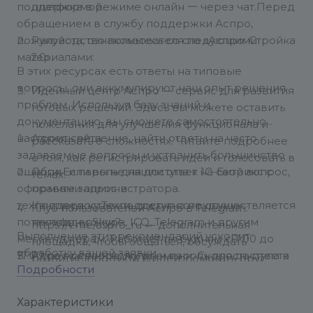
поддержка в режиме онлайн 一 через чат.
платформой.
Перед
обращением в службу поддержки Аспро,
пожалуйста, ознакомьтесь со следующими
Руководство пользователя по «Аспро: Стройка
материалами:
2.0».
В этих ресурсах есть ответы на типовые
вопросы, они аккумулируют наш опыт решения
Идейный центр Аспро — сервис для развития
проблем. Используя базу знаний и
готовых решений. Здесь вы можете оставить
документацию, вы сможете самостоятельно
пожелания для улучшения функционала и
настроить решение, найти ответы на часто
Адрес сайта.
рассказать о сложностях. Читайте подробнее
задаваемые вопросы и устранить большинство
о том, как регистрировать идеи и голосовать в
ошибок.
Логин и пароль для доступа к 1С-Битрикс с
Если вы не нашли ответ на свой вопрос,
темах.
оформите запрос в
правами администратора.
техподдержку.
Как предоставить доступ сотруднику
Техподдержка не осуществляется
Клуб пользователей Аспро в Telegram:
по телефону, Skype, ICQ, Telegram и другим
техподдержки?
https://t.me/aspro_ru — дополнительная
Выполнение этих рекомендаций ускорит
мессенджерам. Работает по будням с 7:00 до
площадка, чтобы общаться, обсуждать
обработку вашей заявки.
17:00 по московскому времени. Скорость ответа
Адрес сервера, логин и пароль для доступа к
развитие продукта и идеи, помогать друг
Подробности
зависит от загруженности команды и сложности
сайту по FTP или SSH с правами на чтение и
другу и др.
вопроса, но в среднем составляет 2-3 рабочих
запись.
Характеристики
дня.
При каждом обращении обязательно