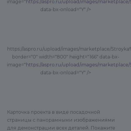
image="
https://aspro.ru/upload/images/marketplac
data-bx-onload="Y" />
https://aspro.ru/upload/images/marketplace/Stroyk
border="0" width="800" height="166" data-bx-
image="
https://aspro.ru/upload/images/marketplac
data-bx-onload="Y" />
Карточка проекта в виде посадочной
страницы с панорамными изображениями
для демонстрации всех деталей. Покажите