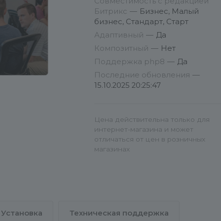
Совместимость с редакцией
«Настройки продукта» - «Списо
Битрикс
—
Бизнес, Малый
мастеров». Найдите решение
бизнес, Стандарт, Старт
«Адепо. Лендинг. Юридически
Адаптивный
—
Да
услуги», в контекстном меню
Композитный
—
Нет
мастера выберите пункт
Поддержка php8
—
Да
«Установить».
Последние обновления
—
15.10.2025 20:25:47
Следовать указаниям мастера
установки решения.
Цена действительна только для
интернет-магазина и может
отличаться от цен в розничных
магазинах
Установка
Техническая поддержка