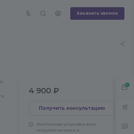
Заказать звонок
та
0
4 900 ₽
ти
Получить консультацию
е
Бесплатная установка всех
модулей каталога и
-