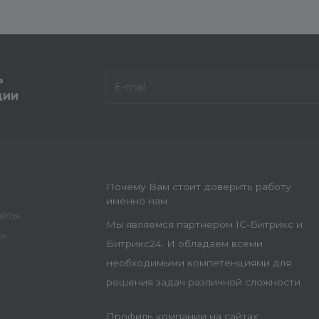
ь
ции
Почему Вам стоит доверить работу
именно нам
айты
Мы являемся партнером 1С-Битрикс и
ны
Битрикс24. И обладаем всеми
необходимыми компетенциями для
решения задач различной сложности.
Профиль компании на сайтах: