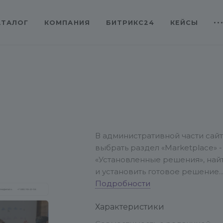
АТАЛОГ
КОМПАНИЯ
БИТРИКС24
КЕЙСЫ
В административной части сай
выбрать раздел «Marketplace» -
«Установленные решения», най
и установить готовое решение
«Адепо. Лендинг. Юридически
Подробности
услуги»
Характеристики
Перейти в раздел «Настройки» 