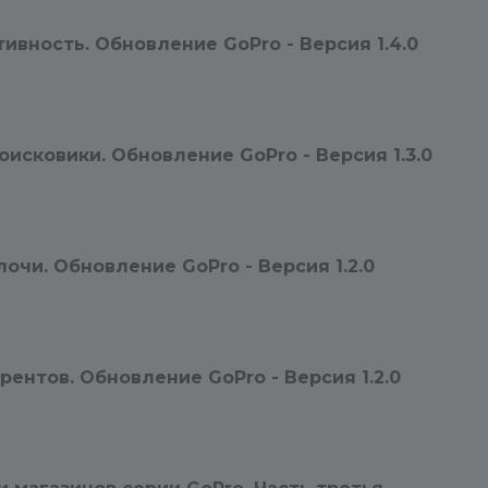
чтение/запись
всех папок и
файлов сайта (особенно папки
вность. Обновление GoPro - Версия 1.4.0
Bitrix).
хост:
логин:
пароль:
исковики. Обновление GoPro - Версия 1.3.0
Если мы не сможем зайти к вам
на сайт, то, скорее всего, не
сможем помочь.
очи. Обновление GoPro - Версия 1.2.0
Режим работы техподдержки: 
9:00 — 17:00 с Пн по Пт.
КАК РАБОТАЕТ ТЕХПОДДЕРЖ
ентов. Обновление GoPro - Версия 1.2.0
Все обращения по технической
части при входе делятся на 2
вида.
1. Обращение, составленное по