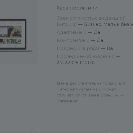
существующий сайт
Характеристики
рекомендуется сделать
резервную копию.
Совместимость с редакцией
Битрикс
—
Бизнес, Малый бизн
Полная инструкция по серии
Адаптивный
—
Да
интернет-магазинов серии GoP
Композитный
—
Да
-
Поддержка php8
—
Да
http://www.redsign.ru/support/doc
Последние обновления
—
24.12.2025 12:01:02
Система поддержки клиентов:
http://redsign.ru/support/
Цена действительна только для
Особенности настройки:
интернет-магазина и может
отличаться от цен в розничных
1. Если вы не знакомы с
магазинах
принципами настройки
инфоблоков - все категории и
товары необходимо создавать 
СУЩЕСТВУЮЩЕМ инфоблоке