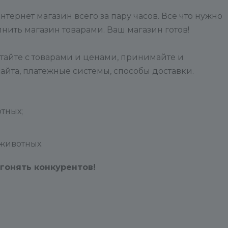
часто вызывает недовольство.
Но таковы правила: мы ценим
ернет магазин всего за пару часов. Все что нужно
ваше время и просим
олнить магазин товарами. Ваш магазин готов!
взаимности.
тайте с товарами и ценами, принимайте и
сайта, платежные системы, способы доставки.
В среднем в день мы успеваем
принять к исполнению весь кру
обращений за предыдущий ден
тных;
Над увеличением скорости мы
постоянно работаем.
животных.
==>
гонять конкурентов!
Далее, если обращение
составлено по правилам, то он
может быть отнесено к
следующим группам: