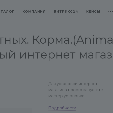
АТАЛОГ
КОМПАНИЯ
БИТРИКС24
КЕЙСЫ
ных. Корма.(Anima
 интернет магазин
Для установки интернет-
магазина просто запустите
мастер установки.
Перед установкой на
Подробности