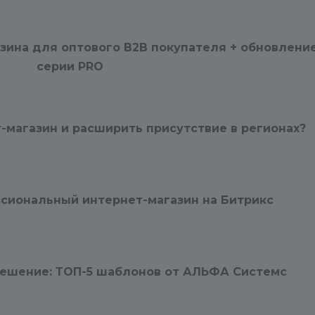
адресу:http://redsign.ru/support/
2. Если вопросов несколько –
зина для оптового B2B покупателя + обновлени
пронумеруйте их. Мы ответим 
серии PRO
каждый из них по пунктам.
3. Для устранения проблем
всегда нужен доступ к
т-магазин и расширить присутствие в регионах?
управлению сайтом. Для этого
предоставьте:
- Административный доступ 
ессиональный интернет-магазин на Битрикс
сайт (адрес сайта, логин,
пароль)
. Сайт должен находить
в открытом доступе! Убедитесь,
что логин и пароль
ешение: ТОП-5 шаблонов от АЛЬФА Системс
работоспособны!
- FTP аккаунт с правами на