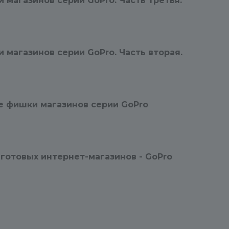
 магазинов серии GoPro. Часть третья.
правилам.
2. Обращение, составленное не
по правилам.
 магазинов серии GoPro. Часть вторая.
Правила достаточно простые, 
мы просим их соблюдать, т.к.,
например, отнимает огромное
количество времени
е фишки магазинов серии GoPro
пролистывание истории
переписки с инициатором и
попытка найти рабочий пароль 
сайту.
 готовых интернет-магазинов - GoPro
Поэтому если сообщение не
соответствует требованиям, об
этом инициатор получает
уведомление, и ему придется
опять ждать своей очереди. Эт