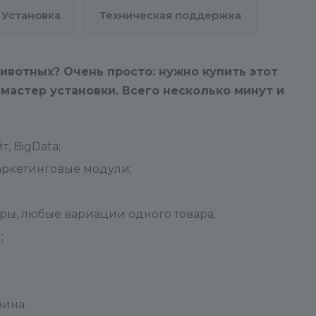
«Каталог товаров». При создан
Установка
Техническая поддержка
нового инфоблока товаров вам
будет необходимо:
ивотных? Очень просто: нужно купить этот
- Продублировать ВСЕ настрой
мастер установки. Всего несколько минут и
из демо-инфоблока в новый.
- Создать пользовательские по
для нового инфоблока в
«Настройках продукта»
, BigData;
аналогично демо-инфоблоку.
аркетинговые модули;
- Перенастроить компоненты н
новый инфоблок.
еры, любые вариации одного товара;
Простыми словами –
;
ИСПОЛЬЗУЙТЕ
СУЩЕСТВУЮЩИЙ ИНФОБЛОК
Приобретение решения
зина.
предполагает