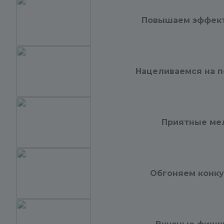
Повышаем эффекти
Нацеливаемся на по
Приятные мел
Обгоняем конкур