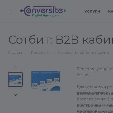
УСЛУГИ
К
Сотбит: B2B каби
—
—
Главная
Продукты
Готовые интернет-магазины
Решение устанав
выше.
Для установки р
мастер установк
Внимание! Обяза
раздела сайта. Д
Настройки -> На
Все программные
мастеров
и найд
устанавливаются 