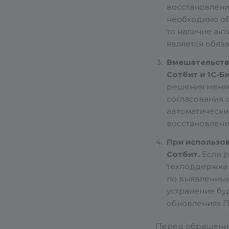
восстановлени
необходимо об
то наличие ак
является обяз
Вмешательств
Сотбит и 1С-Б
решения меняе
согласования с
автоматически
восстановлени
При использо
Сотбит.
Если р
техподдержка 
по выявленным
устранение бу
обновлениях П
Перед обращени