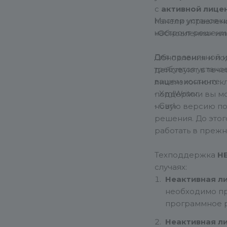
с
активной лице
Мастер установки
панели управлени
настроит решени
«Обновления» или
Для правильной 
Обновления и по
требуется устано
действуют в теч
вашем хостинге:
лицензионного к
- XmlWriter;
поддержки вы мо
- Curl.
новую версию п
решения. До это
работать в преж
Техподдержка
Н
случаях:
Неактивная л
необходимо п
программное р
Неактивная ли