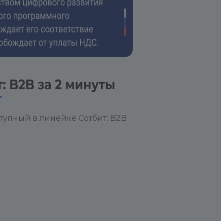
ь довольны работой решения или
ержки Сотбит, то просим Вас
 карточке модуля. Формат отзыва
ашей ситуации до того, как Вы
аммный продукт. Какие были
 устраивало?
или воспользоваться именно
тупный в линейке Сотбит: B2B
ым продуктом? Что Вас
Вы получили от использования
ного продукта? Какие
аботы? Желательно рассказать в
ПОСЛЕ" использования.
вилось в работе нашей
то удивило или впечатлило?