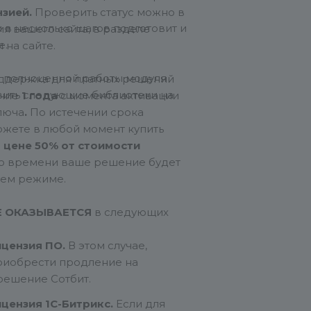
нзией.
Проверить статус можно в
 в несколько шагов подготовит и
я вашего сайта, в разделе
е.
 на сайте.
и полноценной работы модуля
ддержка для платных решений
вить следующие библиотеки на
ение
1 года
с момента активации
люча
.
По истечении срока
жете в любой момент купить
о
цене
50% от стоимости
го времени ваше решение будет
нем режиме.
Е ОКАЗЫВАЕТСЯ
в следующих
ицензия ПО.
В этом случае,
риобрести продление на
ешение Сотбит.
цензия 1С-Битрикс.
Если для