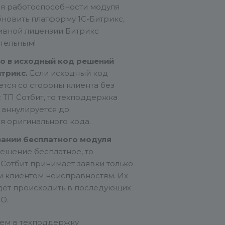
я работоспособности модуля
новить платформу 1С-Битрикс,
тивной лицензии Битрикс
ательным!
о в исходный код решений
итрикс.
Если исходный код
тся со стороны клиента без
 ТП Сотбит, то техподдержка
 аннулируется до
я оригинального кода.
вании бесплатного модуля
ешение бесплатное, то
Сотбит принимает заявки только
 клиентом неисправностям. Их
дет происходить в последующих
О.
ем в техподдержку