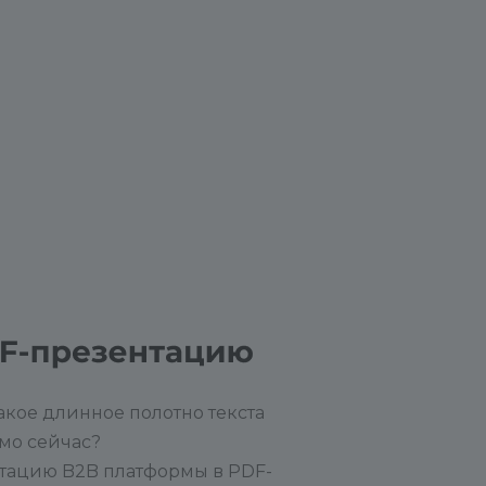
и помогите другим
ринять верное решение!
акое длинное полотно текста
мо сейчас?
нтацию B2B платформы в PDF-