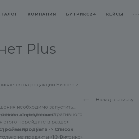
АТАЛОГ
КОМПАНИЯ
БИТРИКС24
КЕЙСЫ
нет Plus
ливается на редакции Бизнес и
Назад к списку
ешения необходимо запустить
и решения из административного
тельно к прочтению!
ля этого перейдите в раздел
стройки продукта -> Список
 решения Сотбит
ите в списке наше решение.
только на продукты «1С-Битрикс»