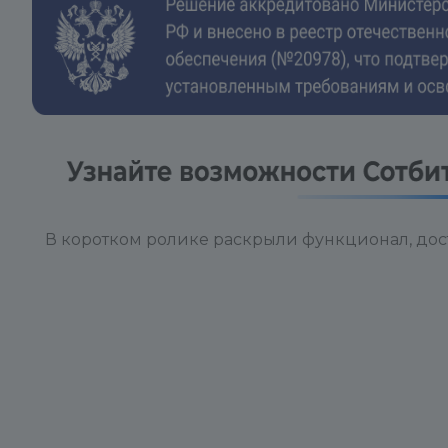
Если Вы осталис
командой техподд
оставить отзыв в
следующий:
1. Расскажите о В
нашли наш прогр
проблемы? Что не
2. Почему Вы реш
В коротком ролике раскрыли функционал, дос
нашим программн
подтолкнуло?
3. Какой эффект 
нашего программ
результаты его р
формате "ДО" и "
4. Что Вам понра
техподдержки? Ч