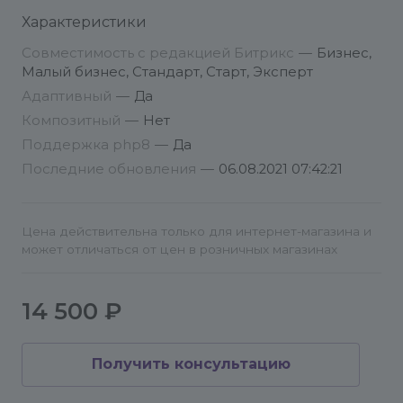
зависит от загруженности команды и сложности
Характеристики
вопроса, но в среднем составляет 2-3 рабочих
При каждом обращении обязательно
дня.
предоставьте следующие данные:
Совместимость с редакцией Битрикс
—
Бизнес,
Малый бизнес, Стандарт, Старт, Эксперт
Адаптивный
—
Да
Композитный
—
Нет
Поддержка php8
—
Да
Последние обновления
—
06.08.2021 07:42:21
Цена действительна только для интернет-магазина и
может отличаться от цен в розничных магазинах
14 500 ₽
Получить консультацию