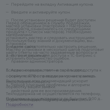
Перейдите на вкладку Активация купона.
Введите и активируйте купон.
После установки решения будет доступен
Перед обращением в службу поддержки,
мастер установки (Настройки > Настройки
пожалуйста, ознакомьтесь со следующими
продукта > Список мастеров). Необходимо
материалами
установить мастер и следовать инструкциям
Используя базу знаний и документацию, вы
установки.
сможете самостоятельно настроить решение,
Адрес сайта.
Мастер установки в несколько шагов подготовит
найти ответы на часто задаваемые вопросы и
и настроит решение.
Логин и пароль для доступа к 1С-Битрикс с
устранить большинство ошибок.
правами администратора.
Если вы не нашли ответ на свой вопрос,
Адрес сервера, логин и пароль для доступа к
оформите запрос в поддержку, на странице
сайту по FTP с правами на чтение и запись.
Выполнение этих рекомендаций ускорит
https://support.vlweb.ru
Четкое описание проблемы и алгоритм
обработку вашей заявки.
действий для ее воспроизведения.
Техподдержка не осуществляется по телефону,
Поддержка осуществляется по будням с 9:00 до
Skype, Whatsapp, Telegram и другим
Снимки экрана подтверждения ошибки.
17:00 по московскому времени. Скорость ответа
Подробности
мессенджерам.