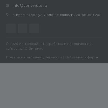
info@conversite.ru
г. Красноярск, ул. Ладо Кецховели 22а, офис 8-28/1
© 2026 Конверсайт - Разработка и продвижение
сайтов на 1С-Битрикс
Политика конфиденциальности
|
Публичная оферта