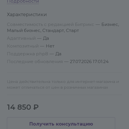
платежной системой ROBOKASSA
Это обязательный этап установки корзины, в
Подробности
мастере создается публичная часть,
Доступ. Права доступа пользователей для
Характеристики
необходимая для её работы. Пройдите все шаги
работы с заказами
мастера установки решения.
Совместимость с редакцией Битрикс
—
Бизнес,
Малый бизнес, Стандарт, Старт
Адаптивный
—
Да
Настройка мультирегиональности:
Композитный
—
Нет
Поддержка php8
—
Да
1. Для работы данной функции необходимо
Последние обновления
—
27.07.2026 17:01:24
приобрести модуль Улучшенный выбор
местоположения.
2. Добавить следующие свойства в инфоблок
Цена действительна только для интернет-магазина и
Контент - Типы инфоблоков - Местоположения -
может отличаться от цен в розничных магазинах
Контент:
- код EMAIL, тип СТРОКА. Для электронной почты.
- код COORD_LAT, тип СТРОКА. Для Координаты
14 850 ₽
широта.
- код COORD_LON, тип СТРОКА. Для Координаты
Получить консультацию
долгота.