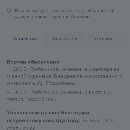
3. Контактные данные добавляются через
Контент - Местоположения - Контент - Добавить
Бесплатная установка всех модулей каталога и
дополнительная гарантия 2 недели
элемент.
Файл /bitrix/php_interface/init.php
:
Описание
Как купить
Оплата
- Если нет данного файла, необходимо файл
/bitrix/php_interface/_init.php переименовать в
init.php
В
ерсии обновлений:
- Если есть данный файл, скопировать код из
26.0.3 - Глобальное изменение слайдера на
_init.php в init.php
главной странице. Внедрение искусственного
интеллекта (AI). Подробнее...
Это сделано для того, чтобы при установке
26.0.2 - Глобальное изменение карточки
данного решения не затереть существующий
товара. Подробнее...
файл init.php
Уникальный дизайн благодаря
В файле _init.php Добавлены следующие
встроенному конструктору
, вы получаете
функции:
следующее: