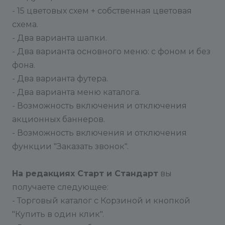
Функция №1 - для автоматического заполнения
- 15 цветовых схем + собственная цветовая
свойства Минимальная цена при создании или
схема.
изменении товара. Свойство Минимальная цена
- Два варианта шапки.
используется для сортировки по цене в Каталоге
- Два варианта основного меню: с фоном и без
товаров.
фона.
- Два варианта футера.
Функция №2 - необходимо использовать, если
- Два варианта меню каталога.
создано несколько типов цен. По умолчанию,
- Возможность включения и отключения
корзина считает товары по минимальной цене.
Если для городов используется свой тип цен, то
акционных баннеров.
при переключении города, благодаря данной
- Возможность включения и отключения
функции, корзина считает по выбранному типу
функции "Заказать звонок".
цен, а не по минимальному типу цен.
На редакциях Старт и Стандарт
вы
получаете следующее:
- Торговый каталог с Корзиной и кнопкой
"Купить в один клик".