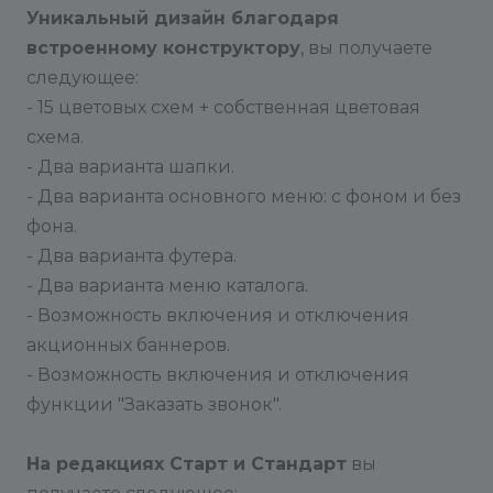
Уникальный дизайн благодаря
В файле _init.php Добавлены следующие
встроенному конструктору
, вы получаете
функции:
следующее:
Функция №1 - для автоматического заполнения
- 15 цветовых схем + собственная цветовая
свойства Минимальная цена при создании или
схема.
изменении товара. Свойство Минимальная цена
- Два варианта шапки.
используется для сортировки по цене в Каталоге
- Два варианта основного меню: с фоном и без
товаров.
фона.
- Два варианта футера.
Функция №2 - необходимо использовать, если
- Два варианта меню каталога.
создано несколько типов цен. По умолчанию,
- Возможность включения и отключения
корзина считает товары по минимальной цене.
Если для городов используется свой тип цен, то
акционных баннеров.
при переключении города, благодаря данной
- Возможность включения и отключения
функции, корзина считает по выбранному типу
функции "Заказать звонок".
цен, а не по минимальному типу цен.
На редакциях Старт и Стандарт
вы