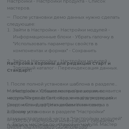
Настройки - Настройки продукта - Список
мастеров.
После установки демо данных нужно сделать
следующее:
Зайти в Настройки - Настройки модулей -
Информационные блоки - Убрать галочку в
"Использовать параметры свойств в
компонентах и формах" - Сохранить
Зайти в Настройки - Настройки модулей -
Настройка корзины для редакций Старт и
Торговый каталог - Переиндексация данных.
Стандарт:
1. После полной установки шаблона в разделе
Marketplace - Установленные решения, появится
Настройки. Общие настройки корзины:
модуль "Pvgroup.Cart - Корзина для редакций
настройка свойств товара, e-mail для отправки
Старт и Стандарт". Нажимаем Установить.
уведомлений, эффект добавления товара в
2. После установки в разделе "Настройки"
корзину и т.п.
административной части в "Настройках модулей"
SMS.RU. Настройки интеграции с сервисом
4. Запуск мастера по установке модуля. Мастер
появится пункт меню "Pvgroup.Cart".
sms.ru, для отправки уведомлений