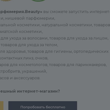
арфюмерия.Beauty»
вы сможете запустить интернет
и, нишевой парфюмерии,
альной косметики, натуральной косметики, товаро
азиатской косметики,
для ухода за волосами, товаров для ухода за лицом,
товаров для ухода за телом,
ля здоровья, товаров для гигиены, ортопедических
контактных линз, очков,
оваров для косметологов, товаров для парикмахеров,
ктробритв, украшений,
асов и аксессуаров.
пешный интернет-магазин?