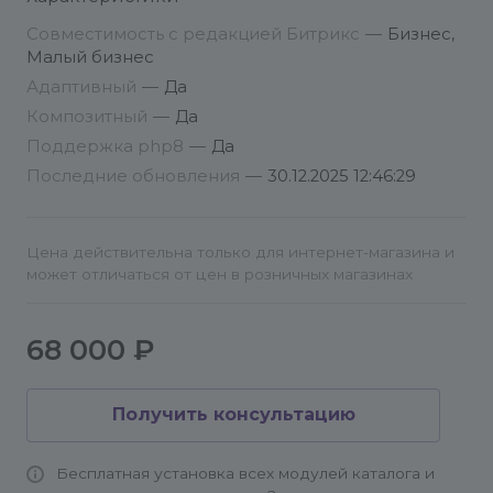
Совместимость с редакцией Битрикс
—
Бизнес,
Переходим во вкладку
«Список обновлений»
,
Малый бизнес
где нажимаем кнопку
«Загрузить»
Адаптивный
—
Да
Принимаем
«Лицензионное соглашение»
,
соглашаемся с
Композитный
—
«Условиями о
Да
конфиденциальности»
и нажимаем кнопку
Поддержка php8
—
Да
«Применить»
Последние обновления
—
30.12.2025 12:46:29
Цена действительна только для интернет-магазина и
может отличаться от цен в розничных магазинах
68 000 ₽
Получить консультацию
Бесплатная установка всех модулей каталога и