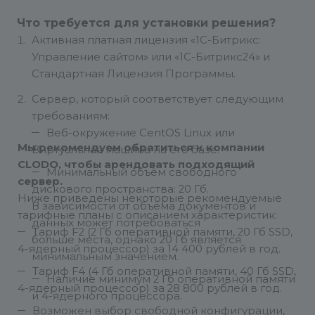
Что требуется для установки решения?
Активная платная лицензия «1С-Битрикс:
Управление сайтом» или «1С-Битрикс24» и
Стандартная Лицензия Программы.
Сервер, который соответствует следующим
требованиям:
Веб-окружение CentOS Linux или
Мы рекомендуем обратиться к компании
Виртуальная машина на его базе.
CLODO
, чтобы арендовать подходящий
Минимальный объём свободного
сервер.
дискового пространства: 20 Гб.
Ниже приведены некоторые рекомендуемые
В зависимости от объёма документов и
тарифные планы с описанием характеристик:
данных может потребоваться
Тариф F2 (2 Гб оперативной памяти, 20 Гб SSD,
больше места, однако 20 Гб является
4-ядерный процессор) за 14 400 рублей в год.
минимальным значением.
Тариф F4 (4 Гб оперативной памяти, 40 Гб SSD,
Наличие минимум 2 Гб оперативной памяти
4-ядерный процессор) за 28 800 рублей в год.
и 4-ядерного процессора.
Возможен выбор свободной конфигурации,