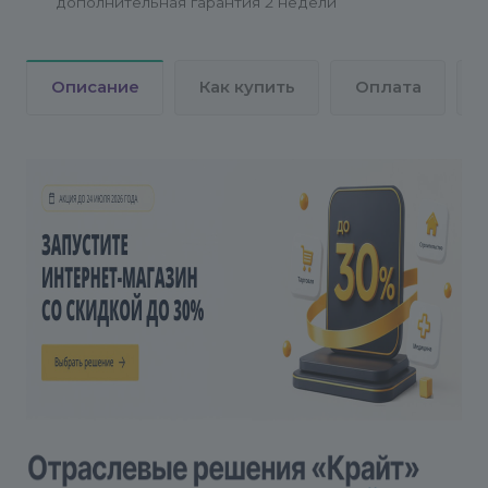
дополнительная гарантия 2 недели
2.3. Ждем окончания установки обновлений и
нажимаем кнопку «Установить»
Описание
Как купить
Оплата
2.4. Запускаем мастер установки
В административной панели переходим в
раздел
«Настройки» – «Настройки продукта» –
«Список мастеров»
Выбираем нужный мастер (krayt.КОД_РЕШЕНИЯ),
нажимаем
«гамбургер»
и нажимаем