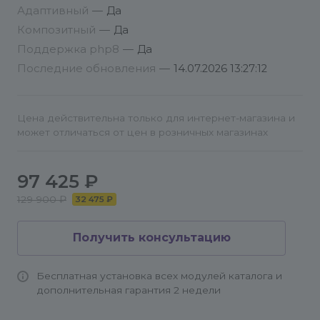
электронной почте через тикеты. Вся
Адаптивный
—
Да
скринкастов
информация и история общения будут в одном
Композитный
—
Да
месте.
Поддержка php8
—
Да
Последние обновления
—
14.07.2026 13:27:12
Цена действительна только для интернет-магазина и
может отличаться от цен в розничных магазинах
97 425 ₽
129 900 ₽
32 475 ₽
Получить консультацию
Бесплатная установка всех модулей каталога и
дополнительная гарантия 2 недели