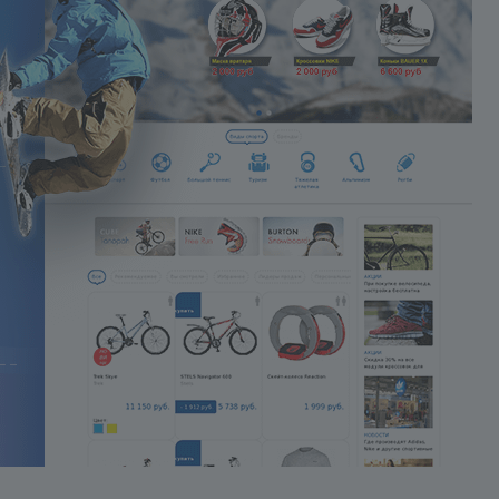
пронумеруйте их. Мы ответим 
каждый из них по пунктам.
3. Для устранения проблем
всегда нужен доступ к
управлению сайтом. Для этого
предоставьте:
- Административный доступ 
сайт (адрес сайта, логин,
пароль)
. Сайт должен находить
в открытом доступе! Убедитесь,
что логин и пароль
работоспособны!
- FTP аккаунт с правами на
чтение/запись
всех папок и
файлов сайта (особенно папки
Bitrix).