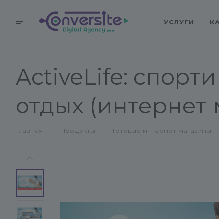
УСЛУГИ
К
ActiveLife: cпорт
отдых (интернет 
—
—
Главная
Продукты
Готовые интернет-магазины