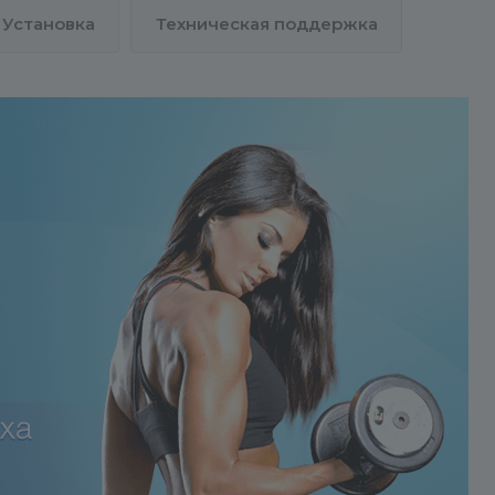
«Каталог товаров». При создан
Установка
Техническая поддержка
нового инфоблока товаров вам
будет необходимо:
- Продублировать ВСЕ настрой
из демо-инфоблока в новый.
- Создать пользовательские по
для нового инфоблока в
«Настройках продукта»
аналогично демо-инфоблоку.
- Перенастроить компоненты н
новый инфоблок.
Простыми словами –
ИСПОЛЬЗУЙТЕ
СУЩЕСТВУЮЩИЙ ИНФОБЛОК
Приобретение решения
предполагает