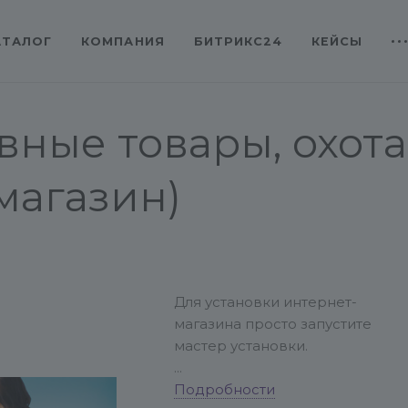
АТАЛОГ
КОМПАНИЯ
БИТРИКС24
КЕЙСЫ
ивные товары, охот
магазин)
Для установки интернет-
магазина просто запустите
мастер установки.
Перед установкой на
Подробности