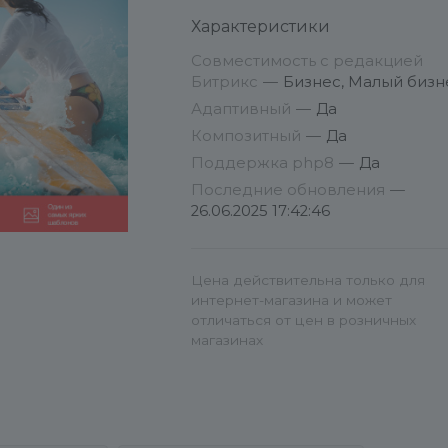
существующий сайт
Характеристики
рекомендуется сделать
резервную копию.
Совместимость с редакцией
Битрикс
—
Бизнес, Малый бизн
Полная инструкция по серии
Адаптивный
—
Да
интернет-магазинов серии S-
Композитный
—
Да
LINE:
Поддержка php8
—
Да
http://www.redsign.ru/support/doc
Последние обновления
—
26.06.2025 17:42:46
Система поддержки клиентов:
http://redsign.ru/support/
Цена действительна только для
Особенности настройки:
интернет-магазина и может
отличаться от цен в розничных
1. Если вы не знакомы с
магазинах
принципами настройки
инфоблоков - все категории и
товары необходимо создавать 
СУЩЕСТВУЮЩЕМ инфоблоке