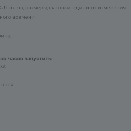
U): цвета, размеры, фасовки; единицы измерения.
ного времени;
зина;
о часов запустить:
ха;
нтаря;