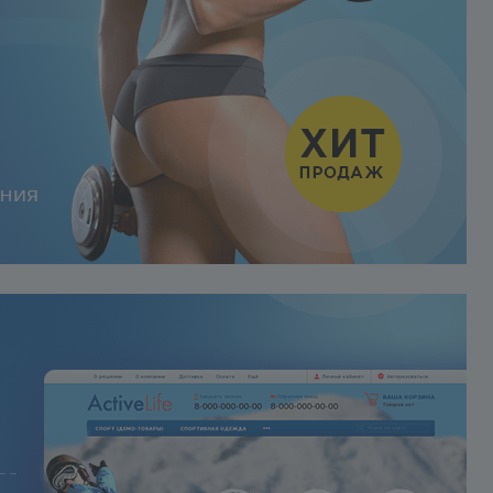
самостоятельную работу
пользователя с использовани
документации. Любые
настройки решения под ваши
задачи, в т.ч. интеграция с
вашей базой 1С являются
коммерческой услугой и
оплачиваются отдельно.
Мы
ценим ваше время и просим
взаимности. Поэтому существу
3 простых, но ключевых правил
обращения в техподдержку.
1. Создайте обращение в систе
поддержки клиентов
адресу:http://redsign.ru/support/
2. Если вопросов несколько –