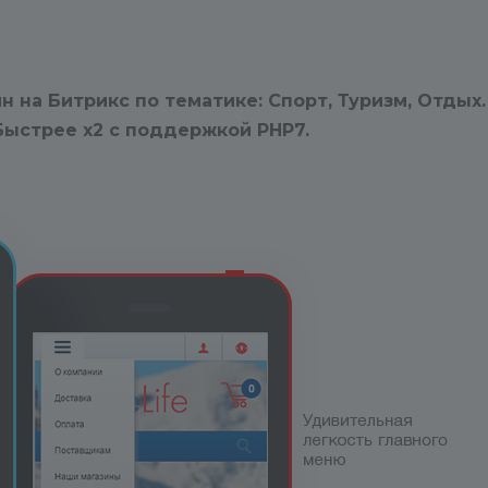
хост:
логин:
пароль:
н на Битрикс по
тематике: Спорт, Туризм, Отдых.
Если мы не сможем зайти к вам
ыстрее x2 c поддержкой PHP7.
на сайт, то, скорее всего, не
сможем помочь.
Режим работы техподдержки: 
9:00 — 17:00 с Пн по Пт.