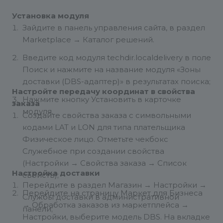
Установка модуля
Зайдите в панель управления сайта, в раздел
Marketplace → Каталог решений.
Введите код модуля techdir.localdelivery в поле
Поиск и нажмите на название модуля «Зоны
доставки (DBS-адаптер)» в результатах поиска;
Настройте передачу координат в свойства
Нажмите кнопку Установить в карточке
заказа
модуля.
Создайте свойства заказа с символьными
кодами LAT и LON для типа плательщика
Физическое лицо. Отметьте чекбокс
Служебное при создании свойства
(Настройки → Свойства заказа → Список
Настройка доставки
свойств);
Перейдите в раздел Магазин → Настройки →
Перейдите на страницу Маркет для Бизнеса
Службы доставки в административной
→ Обработка заказов из маркетплейса →
панели;
Настройки, выберите модель DBS. На вкладке