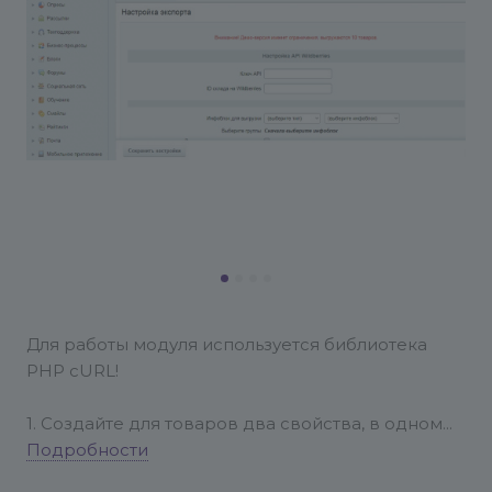
Для работы модуля используется библиотека
PHP cURL!
1. Создайте для товаров два свойства, в одном
пропишите штрихкод товара на Вайлдберриз.
Подробности
Во втором ID товара на Вайлдберриз.