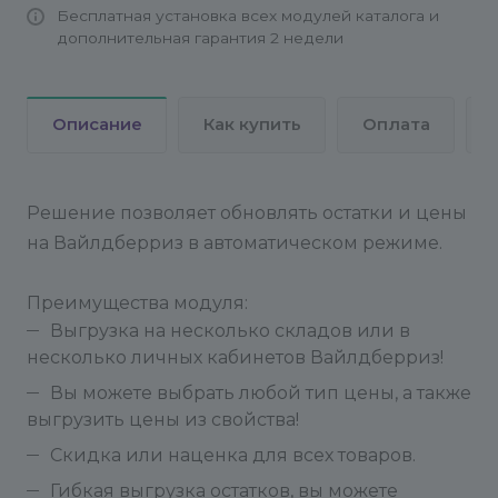
Бесплатная установка всех модулей каталога и
Если вам нужно изменить настройки, сначала
дополнительная гарантия 2 недели
остановите выгрузку.
Результат выгрузки вы можете посмотреть на
Описание
Как купить
Оплата
странице Сервисы - Wildberries API - Результат
выгрузки
Видеоинструкция https://youtu.be/VljDAvrPi_4
Решение позволяет обновлять остатки и цены
на Вайлдберриз в автоматическом режиме.
Если хостинг нашел вирус в модуле.
{VIRUSDIE}Obfuscated.Globals
Преимущества модуля:
Выгрузка на несколько складов или в
несколько личных кабинетов Вайлдберриз!
Техподдержка отвечает на запросы только по
Вы можете выбрать любой тип цены, а также
почте info@conversite.ru. Срок реакции на
выгрузить цены из свойства!
обращения - не более суток (в рабочие дни).
Скидка или наценка для всех товаров.
Время работы техподдержки с 7 до 16 МСК, ПН-
Гибкая выгрузка остатков, вы можете