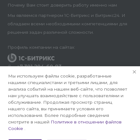
Почему Вам стоит доверить работу именно нам
Мы являемся партнером 1С-Битрикс и Битрикс24. И
обладаем всеми необходимыми компетенциями для
решения задач различной сложности.
Профиль компании на сайтах:
+7 391 204-60-83
Заказать звонок
Мы используем файлы cookie, разработанные
нашими специалистами и третьими лицами, для
info@conversite.ru
анализа событий на нашем веб-сайте, что позволяет
нам улучшать взаимодействие с пользователями и
г. Красноярск, ул. Ладо Кецховели 22а, офис 8-28/1
обслуживание. Продолжая просмотр страниц
нашего сайта, вы принимаете условия его
использования. Более подробные сведения
смотрите в нашей
Политике в отношении файлов
Cookie
.
© 2026 Конверсайт - Разработка и продвижение