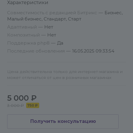
Характеристики
2. Получите API ключ и узнайте номер склада на
Совместимость с редакцией Битрикс
—
Бизнес,
Вайлдберриз.
Малый бизнес, Стандарт, Старт
Адаптивный
—
Нет
3. Установите модуль.
Композитный
—
Нет
Поддержка php8
—
Да
4. Откройте станицу настроек Сервисы -
Последние обновления
—
16.05.2025 09:33:54
Wildberries API - Выгрузка товаров
5. Укажите API ключ и номер склада. Выберите
Цена действительна только для интернет-магазина и
свойства с ID товара и штрихкодом. Настройте
может отличаться от цен в розничных магазинах
выгрузку цены и остатков.
6. Обязательно укажите периодичность выгрузки.
5 000 ₽
3 000 ₽
750 ₽
7. Сохраните настройки
Получить консультацию
8. Нажмите Запустить выгрузку.