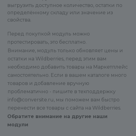
ПТ
выгрузить доступное количество, остатки по
определённому складу или значение из
Если у вас не получается установить модуль, или
свойства.
возникли проблемы с настройкой - пишите, мы
обязательно вам поможем. Абсолютно
Перед покупкой модуль можно
бесплатно.
протестировать, это бесплатно.
Внимание, модуль только обновляет цены и
остатки на Wildberries, перед этим вам
необходимо добавить товары на Маркетплейс
самостоятельно. Если в вашем каталоге много
товаров и добавление вручную
проблематично - пишите в техподдержку
info@conversite.ru, мы поможем вам быстро
перенести все товары с сайта на Wildberries.
Обратите внимание на другие наши
модули