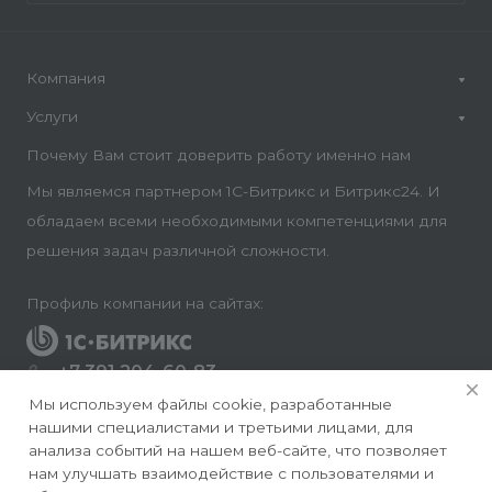
Компания
Услуги
Почему Вам стоит доверить работу именно нам
Мы являемся партнером 1С-Битрикс и Битрикс24. И
обладаем всеми необходимыми компетенциями для
решения задач различной сложности.
Профиль компании на сайтах:
+7 391 204-60-83
Заказать звонок
Мы используем файлы cookie, разработанные
нашими специалистами и третьими лицами, для
info@conversite.ru
анализа событий на нашем веб-сайте, что позволяет
нам улучшать взаимодействие с пользователями и
г. Красноярск, ул. Ладо Кецховели 22а, офис 8-28/1