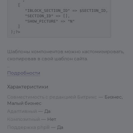
   [

      "IBLOCK_SECTION_ID" => $SECTION_ID,

      "SECTION_ID" => [],

      "SHOW_PICTURE" => "N"

   ]

Шаблоны компонентов можно кастомизировать,
скопировав в свой шаблон сайта.
Вся работа с модулем находится на странице
Подробности
Рабочий стол - Маркетинг - Тегирование
Характеристики
Техподдержка ведётся по электронной почте
info@elcore.ru. Время работы Пн-Пт с 9-00 до 17-
Совместимость с редакцией Битрикс
—
Бизнес,
00 по Москве.
Малый бизнес
Адаптивный
—
Да
Регламент ответа на ваше обращение
Композитный
—
Нет
составляет до 48 часов.
Поддержка php8
—
Да