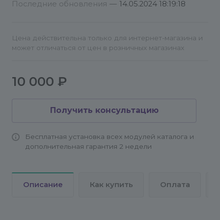
Последние обновления
—
14.05.2024 18:19:18
Так же задать вопрос можно в группе telegram -
https://t.me/+_L87AdU_169iYTYy
Цена действительна только для интернет-магазина и
может отличаться от цен в розничных магазинах
10 000 ₽
Получить консультацию
Бесплатная установка всех модулей каталога и
дополнительная гарантия 2 недели
Описание
Как купить
Оплата