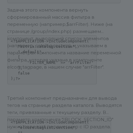
Задача этого компонента вернуть
сформированный массив фильтра в
переменную (например,$arrFilter). Ниже (на
странице /group/index.php) размещаем
компонент, выводящий список элементов
<?$APPLICATION->IncludeComponent(

(например, catalog.section), и указываем в
   "bitrix:catalog.section",

   ".default",

параметрах компонента название переменной
   [

фильтра, которая указана в компоненте
       'FILTER_NAME' => 'arrFilter'

elcore:tagpage, в нашем случае "arrFilter".
   ],

   false

);?>
Третий компонент предназначен для вывода
тегов на странице раздела каталога. Выводятся
теги, привязанные к текущему разделу. В
параметр компонента "IBLOCK_SECTION_ID"
<?$APPLICATION->IncludeComponent(

нужно передать переменную с ID раздела.
   "elcore:taglist.section",

   "",
