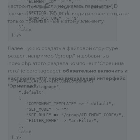
      "ELEMENT_ID" => "",

настроить его. Если не указать параметр "ID
      "COMPONENT_TEMPLATE" => ".default",

      "SECTION_ID" => [],

элемента", тогда будут выводиться все теги, а не
      "SHOW_PICTURE" => "N"

только привязанные к этому элементу.
   ],

   false

Далее нужно создать в файловой структуре
раздел, например "/group/" и добавить в
index.php этого раздела компонент "Страница
тега" (elcore:tagpage),
обязательно включить и
настроить ЧПУ через визуальный интерфейс
<?$APPLICATION->IncludeComponent(

"Эрмитаж"
.
   "elcore:tagpage",

   ".default",

   [

      "COMPONENT_TEMPLATE" => ".default",

      "SEF_MODE" => "Y",

      "SEF_RULE" => "/group/#ELEMENT_CODE#/",

      "FILTER_NAME" => "arrFilter",

   ],

   false
