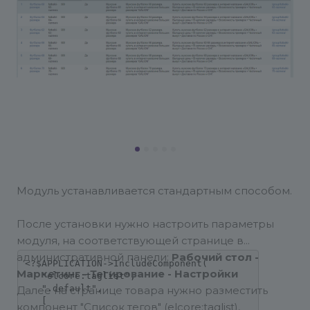
Модуль устанавливается стандартным способом.
После установки нужно настроить параметры
модуля, на соответствующей странице в
административной панели:
Рабочий стол -
<?$APPLICATION->IncludeComponent(

Маркетинг - Тегирование -
Настройки
   "elcore:taglist", 

   ".default", 

Далее на странице товара нужно разместить
   [

компонент "Список тегов" (elcore:taglist),