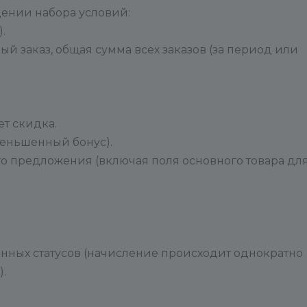
ении набора условий:
.
рвый заказ, общая сумма всех заказов (за период или
т скидка.
меньшенный бонус).
го предложения (включая поля основного товара дл
анных статусов (начисление происходит однократно
.