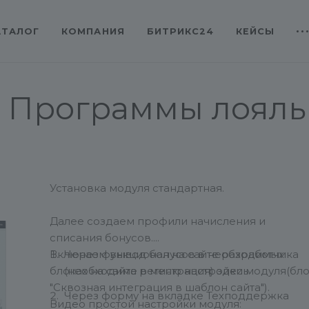
АТАЛОГ
КОМПАНИЯ
БИТРИКС24
КЕЙСЫ
. Программы лояль
Установка модуля стандартная.
Далее создаем профили начисления и
списания бонусов.
Включаем вывод бонусов в необходимых
Через функционал на сайте разработчика
блоках на сайте в меню настройки модуля(бл
(необходима регистрация) здесь.
"Сквозная интеграция в шаблон сайта").
Через форму на вкладке Техподдержка
Видео простой настройки модуля: