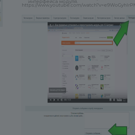
интерфейса модуля.
https://www.youtube.com/watch?v=e9WoGyhIr
Документация по настройке модуля
Модуль поддерживает многосайтовость.
Настройте модуль под особенности Вашей
бонусной системы
После применения параметров модуль
начинает работать согласно настройкам.
При создании фильтров заказов и бонусов к
ним, необходимо все продумать, т.к. если зака
не будет проходить по заданному фильтру, то
бонусы начисляться не будут!
Интеграция модуля на сайт силами нашей т
поддержки проводиться отдельно на
платной основе.