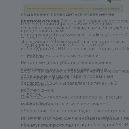
Интеграция модуля на сайт силами нашей т
поддержки проводиться отдельно на
платной основе.
Если у вас появятся вопрос
При создании обращения необходимо
создайте пожалуйста заявку в нашей службе т
предоставить нам:
поддержки https://www.acrit-studio.ru/support/?
адрес сайта,
show_wizard=Y
Режим работы техподдержки
1. Административный доступ на сайт
логин,
веб-студии АКРИТ
Понедельник-пятница с10:0
— 17:00 по московскому времени.
пароль.
Выходные дни: суббота и воскресение,
праздничные дни.
Время реакции на
2. SSH/FTP аккаунт с правами на чтение/запись
обращение – 8 часов.
Гарантированный
всех папок и файлов
бесплатный SLA мы заявляем в течение 5
имя хоста,
рабочих дней.
логин,
Для решения срочных вопросов вы всегда
пароль.
можете выбрать платную критичность
обращения. Ваш вопрос будет рассмотрен в
срочном порядке на платной основе.
Создани
ВНИМАНИЕ! Прежде чем создать обращение,
обращения в техподдержку веб-студии АКРИ
пожалуйста, прочтите