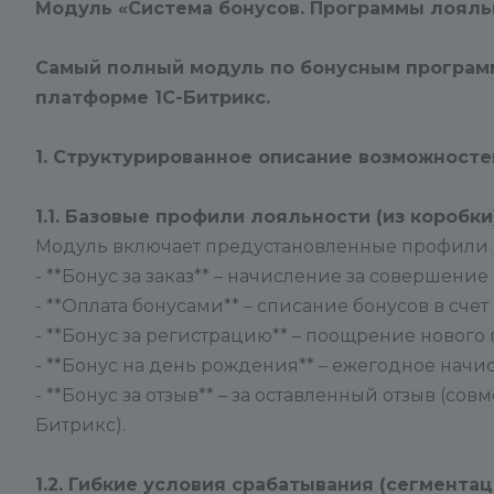
Модуль «Система бонусов. Программы лояль
Самый полный модуль по бонусным программ
платформе 1С-Битрикс.
1. Структурированное описание возможносте
1.1. Базовые профили лояльности (из коробки
Модуль включает предустановленные профили 
- **Бонус за заказ** – начисление за совершение
- **Оплата бонусами** – списание бонусов в счет 
- **Бонус за регистрацию** – поощрение нового 
- **Бонус на день рождения** – ежегодное начи
- **Бонус за отзыв** – за оставленный отзыв (с
Битрикс).
1.2. Гибкие условия срабатывания (сегментац