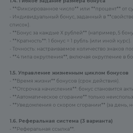
1.4. Гибкое задание размера бонуса
- **Фиксированное число** или **процент** от с
- Индивидуальный бонус, заданный в **свойстве
список).
- **Бонус за каждые Х рублей** (например, 5 бону
- **Кратность**: 1 бонус = 1 рубль (или иной курс).
- Точность: настраиваемое количество знаков по
- **4 типа округления**, включая округление в бо
1.5. Управление жизненным циклом бонусов
- **Время жизни** бонусов (срок действия).
- **Отсрочка начисления**: бонус становится ак
- **Автоматическое сгорание** только неиспольз
- **Уведомления о скором сгорании** (за день, 
1.6. Реферальная система (3 варианта)
- **Реферальная ссылка**.