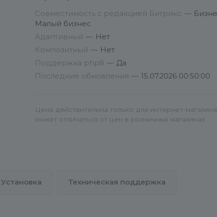
только на последних стабильных версиях
Совместимость с редакцией Битрикс
—
Бизне
продуктов.
Малый бизнес
Адаптивный
—
Нет
При отсутствии предоставления доступа к
Композитный
—
Нет
сайту техподдержка не оказывается.
Поддержка php8
—
Да
Последние обновления
—
15.07.2026 00:50:00
Возврат денежных средств за
приобретенные решения не предусмотре
законодательством РФ, так как это не това
Цена действительна только для интернет-магазина
или услуга, а право пользования.
может отличаться от цен в розничных магазинах
Настройка сервера клиента и устранение
ошибок стандартных тестов системы 1С-
Битрикс проводятся на платной основе.
Внимательно читайте предупреждения,
Установка
Техническая поддержка
появляющиеся перед установкой модуля.
Тесты сайта должны проходить без ошибок.