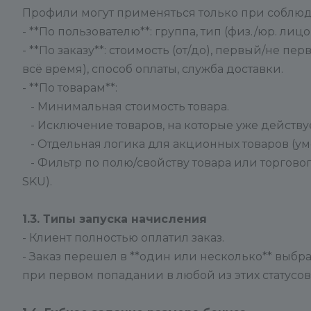
Профили могут применяться только при соблюд
- **По пользователю**: группа, тип (физ./юр. лицо)
- **По заказу**: стоимость (от/до), первый/не пе
всё время), способ оплаты, служба доставки.
- **По товарам**:
- Минимальная стоимость товара.
- Исключение товаров, на которые уже действуе
- Отдельная логика для акционных товаров (у
- Фильтр по полю/свойству товара или торгово
SKU).
1.3. Типы запуска начисления
- Клиент полностью оплатил заказ.
- Заказ перешел в **один или несколько** выбр
при первом попадании в любой из этих статусов)