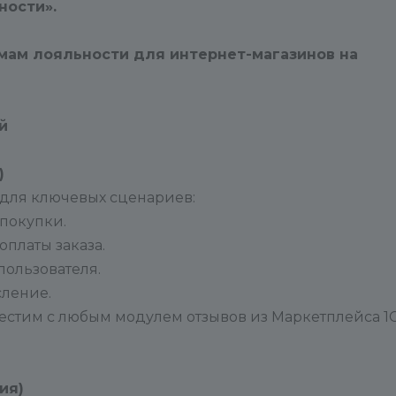
ности».
Для работы решения минимально
необходимая версия PHP – 8.2 желательно
8.4.
ам лояльности для интернет-магазинов на
й
)
для ключевых сценариев:
 покупки.
оплаты заказа.
пользователя.
сление.
овместим с любым модулем отзывов из Маркетплейса 1
ия)