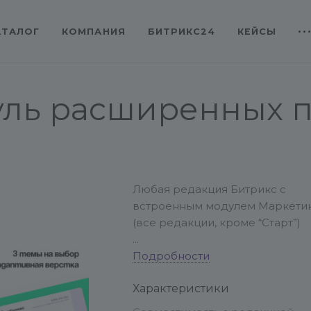
АТАЛОГ
КОМПАНИЯ
БИТРИКС24
КЕЙСЫ
уль расширенных 
Любая редакция Битрикс с
встроенным модулем Маркети
(все редакции, кроме “Старт”)
Нет ограничений по версии ph
Подробности
Характеристики
Поддержка кодировок UTF-8 и
Windows-1251.