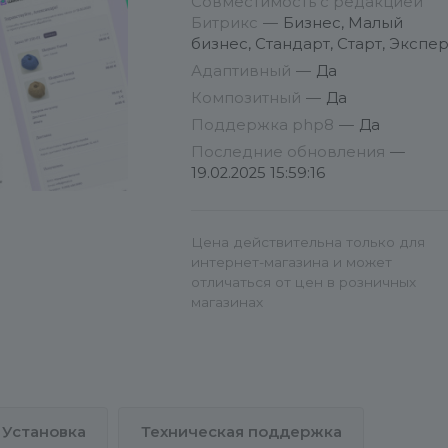
Совместимость с редакцией
Битрикс
—
Бизнес, Малый
ИНСТРУКЦИЯ ПО
бизнес, Стандарт, Старт, Экспер
ИСПОЛЬЗОВАНИЮ
Адаптивный
—
Да
Композитный
—
Да
Модуль устанавливается
Поддержка php8
—
Да
стандартными средствами
Последние обновления
—
Битрикс. Перед установкой
19.02.2025 15:59:16
посмотрите видео-инструкцию
Интеграция модуля невозможн
Цена действительна только для
без установленного
интернет-магазина и может
стандартного модуля Sender.
отличаться от цен в розничных
магазинах
1. Установите модуль на ваш сай
2. Модуль находится на страни
"Сервис"
3. Создайте шаблон под
выбранное почтовое событие
Установка
Техническая поддержка