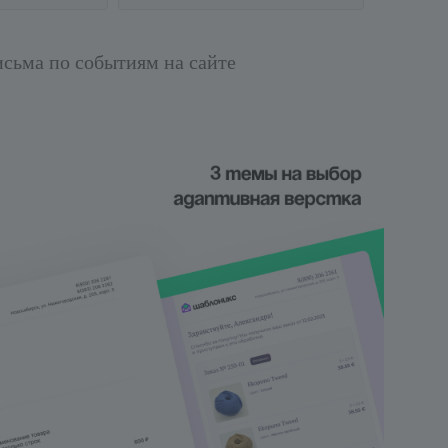
4. Настройте компоненты
"Информация о заказе" и
"Социальные сети"
исьма по событиям на сайте
5. Задайте оформление и
цветовую схему шаблона
Если в результате установки,
настройки или использования у
вас возникли трудности или
появились вопросы, вы можете
обратиться в нашу техническую
поддержку по e-mail:
info@conversite.ru . Пожалуйста,
указывайте в теме письма:
“Шаблоникс.Письма”.
Или обратиться за помощью в
telegram: @shabloniks_nan