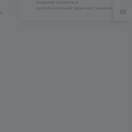
модулей каталога и
дополнительная гарантия 2 недели
т
.
а
т
цы