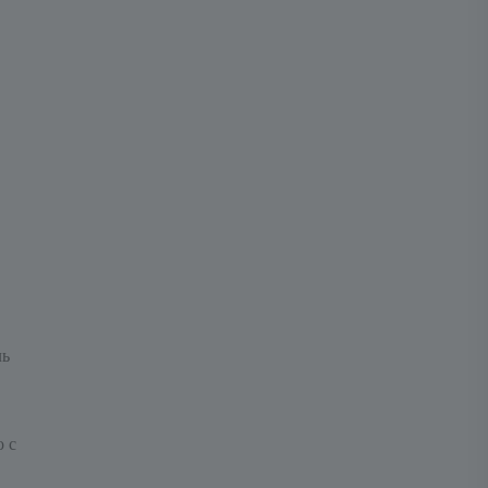
ль
о с