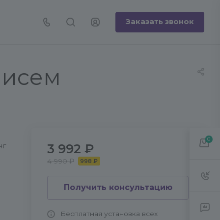
Заказать звонок
писем
0
3 992 ₽
нг
4 990 ₽
998 ₽
p
Получить консультацию
Бесплатная установка всех