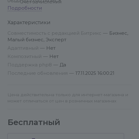
06:00 до 22:00 по МСК
— Счет зачисления
Подробности
Опционально. Настройте Callback в
Райффайзен Бизнес Онлайн (инструкция),
Характеристики
указав значение из настроек Платежной
Совместимость с редакцией Битрикс
—
Бизнес,
системы (Название поля: "URL для настройки
Малый бизнес, Эксперт
callback")
Адаптивный
—
Нет
Композитный
—
Нет
Поддержка php8
—
Да
Последние обновления
—
17.11.2025 16:00:21
Цена действительна только для интернет-магазина и
может отличаться от цен в розничных магазинах
Бесплатный