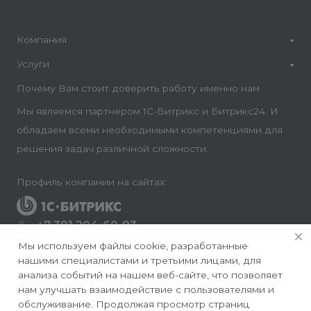
Компания
Услуги
Почему Вам стоит доверить работу именно нам
Мы являемся партнером 1С-Битрикс и Битрикс24. И
обладаем всеми необходимыми компетенциями для
решения задач различной сложности.
Профиль компании на сайтах:
+7 391 204-60-83
Заказать звонок
Мы используем файлы cookie, разработанные
нашими специалистами и третьими лицами, для
info@conversite.ru
анализа событий на нашем веб-сайте, что позволяет
нам улучшать взаимодействие с пользователями и
г. Красноярск, ул. Ладо Кецховели 22а, офис 8-28/1
обслуживание. Продолжая просмотр страниц