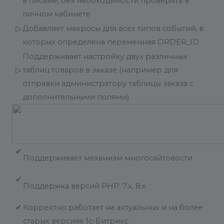
в письме, без необходимости проверять в
личном кабинете
▷
Добавляет макросы для всех типов событий, в
которых определена переменная ORDER_ID
Поддерживает настройку двух различных
▷
таблиц товаров в заказе (например для
отправки администратору таблицы заказа с
дополнительными полями)
✔
Поддерживает механизм многосайтовости
✔
Поддержка версий PHP: 7.x, 8.x
✔
Корректно работает на актуальных и на более
старых версиях 1с-Битрикс