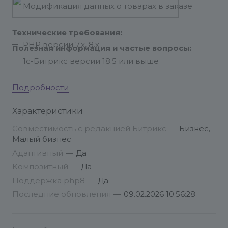
Модификация данных о товарах в заказе
Технические требования:
PHP версии 7.x, 8.x
Полезная информация и частые вопросы:
1с-Битрикс версии 18.5 или выше
Подробности
Характеристики
Совместимость с редакцией Битрикс
—
Бизнес,
Малый бизнес
Адаптивный
—
Да
Композитный
—
Да
Поддержка php8
—
Да
Последние обновления
—
09.02.2026 10:56:28