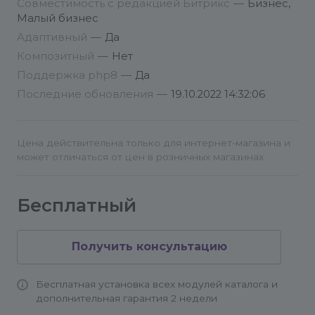
Совместимость с редакцией Битрикс
—
Бизнес,
с работой модуля, напишите к нам:
Малый бизнес
info@conversite.ru
Адаптивный
—
Да
Композитный
—
Нет
Поддержка php8
—
Да
Последние обновления
—
19.10.2022 14:32:06
Цена действительна только для интернет-магазина и
может отличаться от цен в розничных магазинах
Бесплатный
Получить консультацию
Бесплатная установка всех модулей каталога и
дополнительная гарантия 2 недели