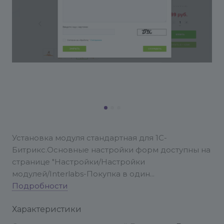
Установка модуля стандартная для 1С-
Битрикс.
Основные настройки форм доступны на
странице "Настройки/Настройки
модулей/Interlabs-Покупка в один
клик".
Подробности
Инструкция
https://www.dropbox.com/s/6ep2vlg8s4mgohb/
Характеристики
Техподдержка ИнтерЛабс
Если у вас есть вопросы или возникли проблемы