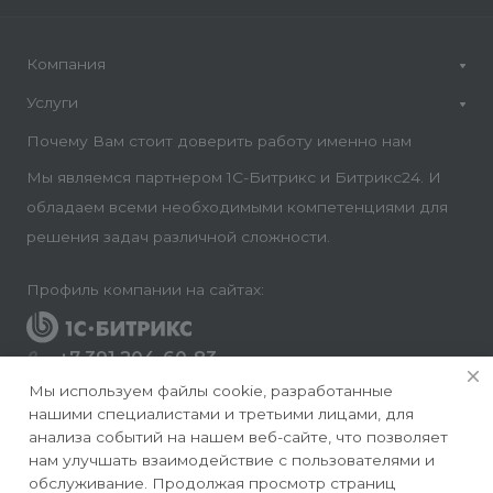
Компания
Услуги
Почему Вам стоит доверить работу именно нам
Мы являемся партнером 1С-Битрикс и Битрикс24. И
обладаем всеми необходимыми компетенциями для
решения задач различной сложности.
Профиль компании на сайтах:
+7 391 204-60-83
Заказать звонок
Мы используем файлы cookie, разработанные
нашими специалистами и третьими лицами, для
info@conversite.ru
анализа событий на нашем веб-сайте, что позволяет
нам улучшать взаимодействие с пользователями и
г. Красноярск, ул. Ладо Кецховели 22а, офис 8-28/1
обслуживание. Продолжая просмотр страниц