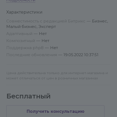
Для корректной работы модуля должен быть
Подробности
установлен curl !!!
Характеристики
Для связи с разработчиками:
info@conversite.ru
Совместимость с редакцией Битрикс
—
Бизнес,
+7 (8422) 44-66-91
Малый бизнес, Эксперт
https://www.simbirsoft.com/contacts/
Адаптивный
—
Нет
https://vk.com/simbirsoft
Композитный
—
Нет
https://t.me/simbirsoft_depthdev
Поддержка php8
—
Нет
https://vc.ru/simbirsoft
Последние обновления
—
19.05.2022 10:37:51
https://www.youtube.com/user/SimbirSoft
https://habr.com/ru/company/simbirsoft/blog/
https://twitter.com/SimbirSoft
Цена действительна только для интернет-магазина и
может отличаться от цен в розничных магазинах
Бесплатный
Получить консультацию