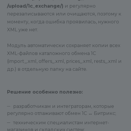
/upload/1c_exchange/)
и регулярно
перезаписываются или очищаются, поэтому к
моменту, когда ошибка проявилась, нужного
XML уже нет.
Модуль автоматически сохраняет копии всех
XML-файлов каталожного обмена 1С
(import_.xml, offers_.xml, prices_.xml, rests_.xml и
др.) в отдельную папку на сайте.
Решение особенно полезно:
разработчикам и интеграторам, которые
регулярно отлаживают обмен 1С ↔ Битрикс;
техническим специалистам интернет-
магазинов и складских систем;