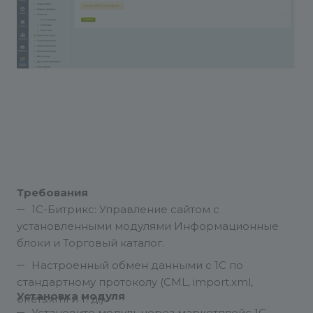
Требования
1С-Битрикс: Управление сайтом с
установленными модулями Информационные
блоки и Торговый каталог.
Настроенный обмен данными с 1С по
стандартному протоколу (CML, import.xml,
Установка модуля
offers.xml и т. д.).