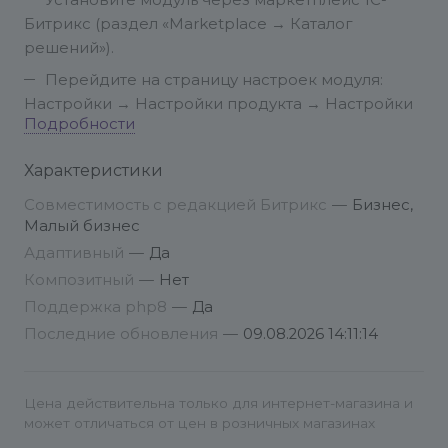
Установите модуль через маркетплейс 1С-
Битрикс (раздел «Marketplace → Каталог
решений»).
Перейдите на страницу настроек модуля:
Настройки → Настройки продукта → Настройки
Подробности
модулей → Копирование XML-файлов обмена 1С
Характеристики
Совместимость с редакцией Битрикс
—
Бизнес,
Малый бизнес
Адаптивный
—
Да
Композитный
—
Нет
Поддержка php8
—
Да
Последние обновления
—
09.08.2026 14:11:14
Цена действительна только для интернет-магазина и
может отличаться от цен в розничных магазинах