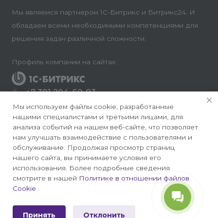
Мы являемся партнером 1С-Битрикс и Битрикс24. И
обладаем всеми необходимыми компетенциями для
решения задач различной сложности.
Профиль компании на сайтах:
+7 391 204-60-83
Заказать звонок
Мы используем файлы cookie, разработанные
нашими специалистами и третьими лицами, для
info@conversite.ru
анализа событий на нашем веб-сайте, что позволяет
нам улучшать взаимодействие с пользователями и
г. Красноярск, ул. Ладо Кецховели 22а, офис 8-28/1
обслуживание. Продолжая просмотр страниц
нашего сайта, вы принимаете условия его
использования. Более подробные сведения
смотрите в нашей
Политике в отношении файлов
Cookie
.
© 2026 Конверсайт - Разработка и продвижение
сайтов на 1С-Битрикс
Принять
Отклонить