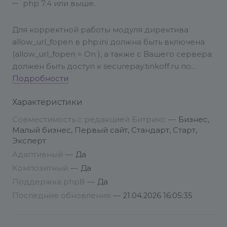
php 7.4 или выше.
Для корректной работы модуля директива
allow_url_fopen в php.ini должна быть включена
(allow_url_fopen = On ), а также с Вашего сервера
должен быть доступ к securepay.tinkoff.ru по
порту 443. Проверить можно с помощью
Подробности
команды:
telnet securepay.tinkoff.ru 443.
Если
Характеристики
ресурс недоступен, необходимо связаться с
Вашим хостинг-провайдером и попросить
Совместимость с редакцией Битрикс
—
Бизнес,
открыть ресурс для отправки запросов.
В
Малый бизнес, Первый сайт, Стандарт, Старт,
полной документации по модулю рассмотрены
Эксперт
все наиболее часто встречающиеся вопросы.
Адаптивный
—
Да
Также вы можете связаться с нашей
Композитный
—
Да
техподдержкой через сайт
Поддержка php8
—
Да
Последние обновления
—
21.04.2026 16:05:35