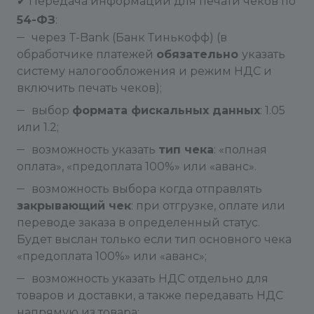
✔ Передача информации для печати чеков по
54-ФЗ
:
через T-Bank (Банк Тинькофф) (в
обработчике платежей
обязательно
указать
систему налогообложения и режим НДС и
включить печать чеков);
выбор
формата фискальных данных
: 1.05
или 1.2;
возможность указать
тип чека
: «полная
оплата», «предоплата 100%» или «аванс».
возможность выбора когда отправлять
закрывающий чек
: при отгрузке, оплате или
переводе заказа в определенный статус.
Будет выслан только если тип основного чека
«предоплата 100%» или «аванс»;
возможность указать НДС отдельно для
товаров и доставки, а также передавать НДС
напрямую из товара;