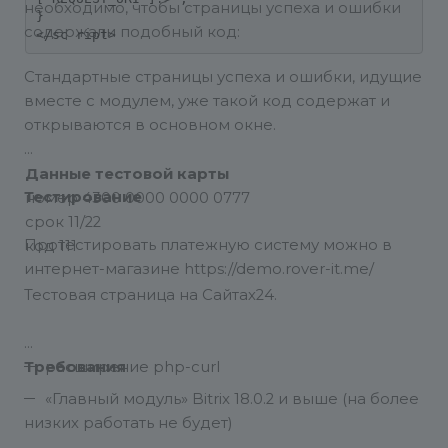
необходимо, чтобы страницы успеха и ошибки
}

содержали подобный код:
Стандартные страницы успеха и ошибки, идущие
вместе с модулем, уже такой код содержат и
открываются в основном окне.
Данные тестовой карты
Тестирование
номер 4300 0000 0000 0777
срок 11/22
Протестировать платежную систему можно в
код 111
интернет-магазине https://demo.rover-it.me/
Тестовая страница на Сайтах24.
Требования
расширение php-curl
«Главный модуль» Bitrix 18.0.2 и выше (на более
низких работать не будет)