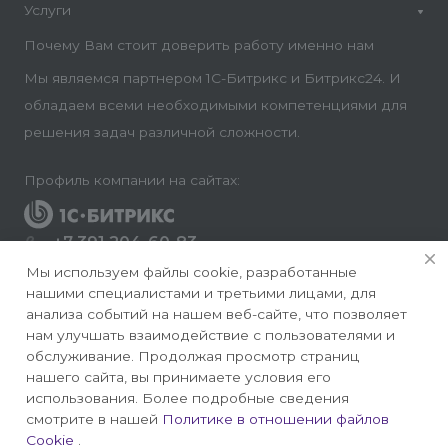
Услуги
Почему Вам стоит доверить работу именно нам
Мы являемся партнером 1С-Битрикс и Битрикс24. И
обладаем всеми необходимыми компетенциями для
решения задач различной сложности.
Профиль компании на сайтах:
+7 391 204-60-83
Заказать звонок
Мы используем файлы cookie, разработанные
нашими специалистами и третьими лицами, для
info@conversite.ru
анализа событий на нашем веб-сайте, что позволяет
нам улучшать взаимодействие с пользователями и
г. Красноярск, ул. Ладо Кецховели 22а, офис 8-28/1
обслуживание. Продолжая просмотр страниц
нашего сайта, вы принимаете условия его
использования. Более подробные сведения
смотрите в нашей
Политике в отношении файлов
Cookie
.