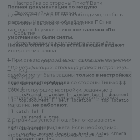
Настройка со стороны Tinkoff Bank
Полная документация по модулю
Двухстадийные платежи
Для корректной работы необходимо, чтобы в
разделе «Настройка обработчика ПС» на
Система быстрых платежей
вкладке «По умолчанию»
все галочки «По
События
умолчанию» были сняты.
Использование компонента оплаты без
Нюансы оплаты через всплывающий виджет
интернет-магазина
1. При оплате через виджет
адрес для получения
Кастомизация шаблона платежной формы
http нотификаций
,
страница успеха
и
страница
F.A.Q.
ошибки
могут быть заданы
только
в настройках
<sc ript>

платежного терминала
со стороны Тинькофф.
var isFramed = false;

try {

Соответствующие настройки, заданные в
    isFramed = window != window.top || document 
настройках платежной системы со стороны
!= top.document || self.location != top.locatio
магазина,
не работают
.
n;

} catch (e) {

    isFramed = true;

2. Страницы успеха и ошибки открываются
}

внутри фрейма виджета. Если необходимо,
if (isFramed) {

    window.parent.location.href = '<?=$_SERVER
чтобы изменилась основная страница,
['REQUEST_URI']?>';
