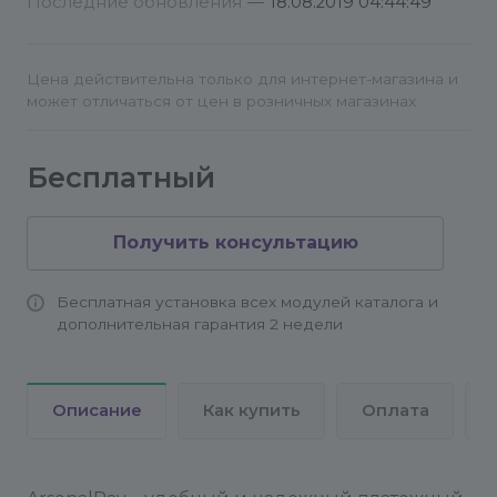
Последние обновления
—
18.08.2019 04:44:49
Колбэк доступен по адресу http://
адрес_вашего_сайта/callback/index.php ;,
исходный код колбэка в
Цена действительна только для интернет-магазина и
"/bitrix/modules/arsenalmedia.arsenalpay/install/com
может отличаться от цен в розничных магазинах
(после внесения изменений в колбэк нужно
переустановить модуль);
Бесплатный
Получить консультацию
Бесплатная установка всех модулей каталога и
дополнительная гарантия 2 недели
Описание
Как купить
Оплата