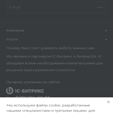
Компания
Услуги
Почему Вам стоит доверить работу именно нам
Мы являемся партнером 1С-Битрикс и Битрикс24. И
обладаем всеми необходимыми компетенциями для
решения задач различной сложности.
Профиль компании на сайтах:
+7 391 204-60-83
Заказать звонок
Мы используем файлы cookie, разработанные
нашими специалистами и третьими лицами, для
info@conversite.ru