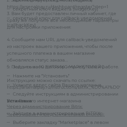
2. Зарегистрируйтесь у нас в сервисе
идентификатор виджета (widgetId)
https://arsenalpay.ru/dashboard/register?step=1
секретный ключ виджета (widgetKey)
3. Вам будет предоставлен личный кабинет, где
секретный ключ для callback-уведомлений
сразу же получите все необходимые параметры
(callbackKey)
для настройки приложения:
4. Сообщите нам URL для callback-уведомлений
из настроек вашего приложения, чтобы после
успешного платежа в вашем магазине
обновлялся статус заказа.
5. Подписываем договор и приступаем к работе.
Зайдите на 1С БИТРИКС МАРКЕТПЛЕЙС
Нажмите на "Установить"
Инструкцию можно скачать по ссылке:
Укажите адрес сайта Вашего магазина
https://arsenalpay.ru/instructions/Bitrix_%D0%A1%D0%
Следуйте инструкциям в администрировании
Установка
Bitrix Вашего интернет-магазина
Через администрирование Bitrix:
Зайдите в администрирование BITRIX;
Через маркет (предпочтительный способ):
Выберите закладку "Marketplace" в левом