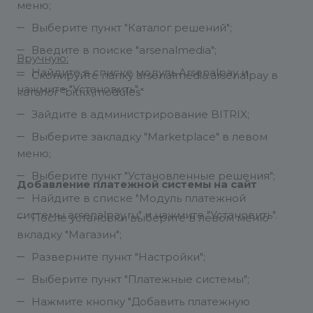
меню;
Выберите пункт "Каталог решений";
Введите в поиске "arsenalmedia";
Вручную:
Найдите в списке модуль Arsenalpay и
Скопируйте папку arsenalmedia.arsenalpay в
нажмите "Установить".
каталог "bitrix\modules"
Зайдите в администрирование BITRIX;
Выберите закладку "Marketplace" в левом
меню;
Выберите пункт "Установленные решения";
Добавление платежной системы на сайт
Найдите в списке "Модуль платежной
системы arsenalpay.ru" и нажмите "Установить".
После установки выберите в левом меню
вкладку "Магазин";
Разверните пункт "Настройки";
Выберите пункт "Платежные системы";
Нажмите кнопку "Добавить платежную