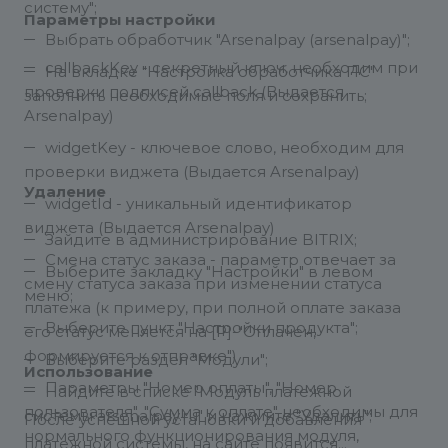
систему";
Параметры настройки
Выбрать обработчик "Arsenalpay (arsenalpay)";
callbackKey - секретный ключ, необходим при
На вкладке "Настройка обработчика ПС"
проверки подписей callback (Выдается
заполнить необходимые поля и сохранить;
Arsenalpay)
widgetKey - ключевое слово, необходим для
проверки виджета (Выдается Arsenalpay)
Удаление
widgetId - уникальный идентификатор
виджета (Выдается Arsenalpay)
Зайдите в администрирование BITRIX;
Смена статус заказа - параметр отвечает за
Выберите закладку "Настройки" в левом
смену статуса заказа при изменении статуса
меню;
платежа (к примеру, при полной оплате заказа
Выберите пункт "Настройки продукта";
его статус меняется на [P]-"Оплачен,
формируется к отправке")
Выберите раздел "Модули";
Использование
Параметры "Номер оплаты", "Номер
Найдите в списке "Модуль платежной
пользователя", "Сумма к оплате" необходимы для
системы arsenalpay.ru" и нажмите "Удалить";
После успешной установки и добавления
нормального функционирования модуля,
платежной системы, на сайте появится